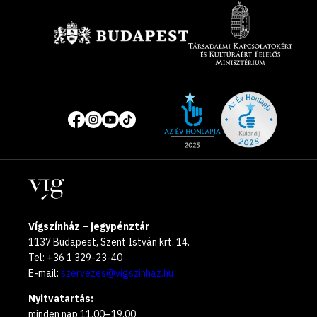
Támogatók
Site
Közösségi
of
média
the
oldalak
year
Helyszínek
2025
Vígszínház – jegypénztár
1137 Budapest, Szent István krt. 14.
Tel: +36 1 329-23-40
E-mail:
szervezes@vigszinhaz.hu
Nyitvatartás:
minden nap 11.00–19.00