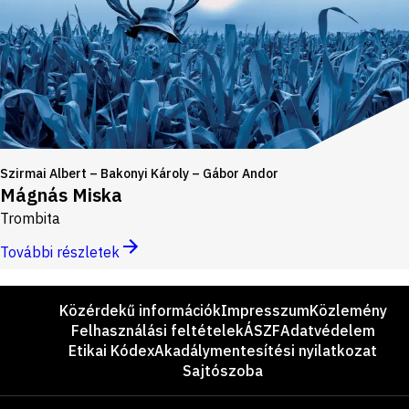
Szirmai Albert – Bakonyi Károly – Gábor Andor
Mágnás Miska
Trombita
További részletek
Lábléc
Közérdekű információk
Impresszum
Közlemény
Felhasználási feltételek
ÁSZF
Adatvédelem
Etikai Kódex
Akadálymentesítési nyilatkozat
Sajtószoba