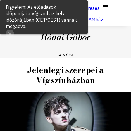
Hun
Eng
/
Figyelem: Az előadások
Keresés
időpontjai a Vígszínház helyi
Jegyvásárlás
VígSTREAMház
időzónájában (CET/CEST) vannak
megadva.
Rónai Gábor
zenész
Jelenlegi szerepei a
Vígszínházban