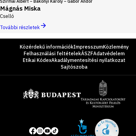
Szirmai Albert – Bakonyi Károly – Gábor Andor
Mágnás Miska
Cselló
További részletek
Lábléc
Közérdekű információk
Impresszum
Közlemény
Felhasználási feltételek
ÁSZF
Adatvédelem
Etikai Kódex
Akadálymentesítési nyilatkozat
Sajtószoba
Támogatók
Site
Közösségi
of