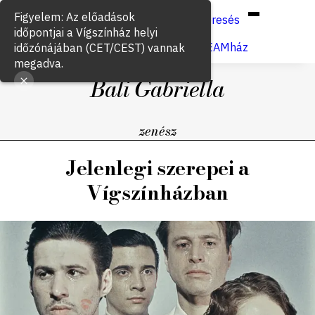
Hun
Eng
/
Figyelem: Az előadások
Keresés
időpontjai a Vígszínház helyi
Jegyvásárlás
VígSTREAMház
időzónájában (CET/CEST) vannak
megadva.
Bali Gabriella
zenész
Jelenlegi szerepei a
Vígszínházban