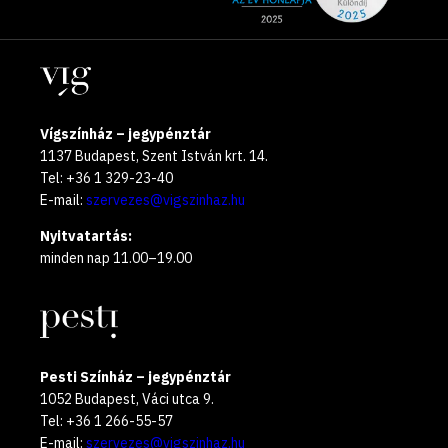
média
the
oldalak
year
Helyszínek
2025
Vígszínház – jegypénztár
1137 Budapest, Szent István krt. 14.
Tel: +36 1 329-23-40
E-mail:
szervezes@vigszinhaz.hu
Nyitvatartás:
minden nap 11.00–19.00
Pesti Színház – jegypénztár
1052 Budapest, Váci utca 9.
Tel: +36 1 266-55-57
E-mail:
szervezes@vigszinhaz.hu