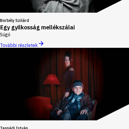
Borbély Szilárd
Egy gyilkosság mellékszálai
Súgó
További részletek
Tasnádi István