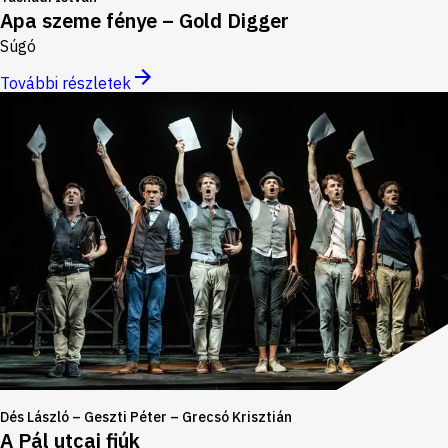
Apa szeme fénye – Gold Digger
Súgó
További részletek
Dés László – Geszti Péter – Grecsó Krisztián
A Pál utcai fiúk