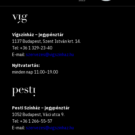
oldalak
year
Helyszínek
2025
Vígszínház – jegypénztár
1137 Budapest, Szent István krt. 14.
Tel: +36 1 329-23-40
E-mail:
szervezes@vigszinhaz.hu
Nyitvatartás:
minden nap 11.00–19.00
Pesti Színház – jegypénztár
1052 Budapest, Váci utca 9.
Tel: +36 1 266-55-57
E-mail:
szervezes@vigszinhaz.hu