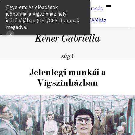
Hun
Eng
/
Figyelem: Az előadások
Keresés
időpontjai a Vígszínház helyi
Jegyvásárlás
VígSTREAMház
időzónájában (CET/CEST) vannak
megadva.
Kéner Gabriella
súgó
Jelenlegi munkái a
Vígszínházban