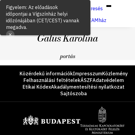
Hun
Eng
/
Figyelem: Az előadások
Keresés
időpontjai a Vígszínház helyi
Jegyvásárlás
VígSTREAMház
időzónájában (CET/CEST) vannak
megadva.
Galus Karolina
portás
Lábléc
Közérdekű információk
Impresszum
Közlemény
Felhasználási feltételek
ÁSZF
Adatvédelem
Etikai Kódex
Akadálymentesítési nyilatkozat
Sajtószoba
Támogatók