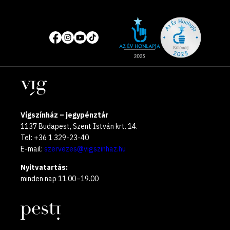
Site
Közösségi
of
média
the
oldalak
year
Helyszínek
2025
Vígszínház – jegypénztár
1137 Budapest, Szent István krt. 14.
Tel: +36 1 329-23-40
E-mail:
szervezes@vigszinhaz.hu
Nyitvatartás:
minden nap 11.00–19.00