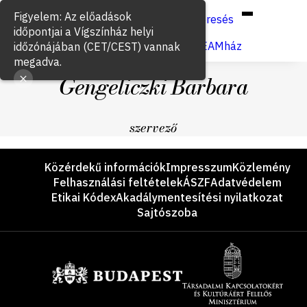
Hun
Eng
/
Figyelem: Az előadások
Keresés
időpontjai a Vígszínház helyi
Jegyvásárlás
VígSTREAMház
időzónájában (CET/CEST) vannak
megadva.
Gengeliczki Barbara
szervező
Lábléc
Közérdekű információk
Impresszum
Közlemény
Felhasználási feltételek
ÁSZF
Adatvédelem
Etikai Kódex
Akadálymentesítési nyilatkozat
Sajtószoba
Támogatók