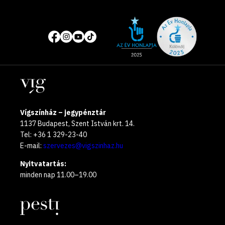
Site
Közösségi
of
média
the
oldalak
year
Helyszínek
2025
Vígszínház – jegypénztár
1137 Budapest, Szent István krt. 14.
Tel: +36 1 329-23-40
E-mail:
szervezes@vigszinhaz.hu
Nyitvatartás:
minden nap 11.00–19.00