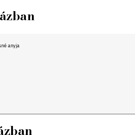
házban
sné anyja
házban