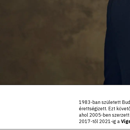
Portré,
1983-ban született Bud
leírás
érettségizett. Ezt köve
ahol 2005-ben szerzett
2017-től 2021-ig a
Víg