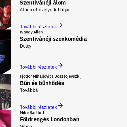
Szentivánéji álom
Athén eltévelyedett ifjai
További részletek
Woody Allen
Szentivánéji szexkomédia
Dulcy
További részletek
Fjodor Mihajlovics Dosztojevszkij
Bűn és bűnhődés
Továbbá
További részletek
Mike Bartlett
Földrengés Londonban
Grace