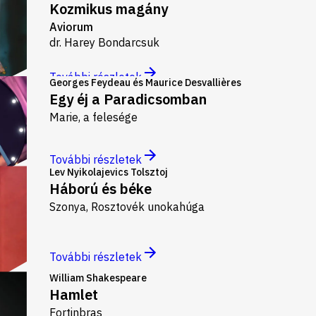
Kozmikus magány
Aviorum
dr. Harey Bondarcsuk
További részletek
Georges Feydeau és Maurice Desvallières
Egy éj a Paradicsomban
Marie, a felesége
További részletek
Lev Nyikolajevics Tolsztoj
Háború és béke
Szonya, Rosztovék unokahúga
További részletek
William Shakespeare
Hamlet
Fortinbras