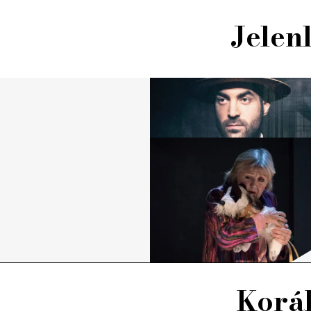
Jelen
Koráb