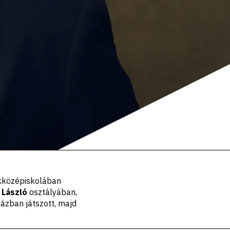
akközépiskolában
 László
osztályában,
ázban játszott, majd