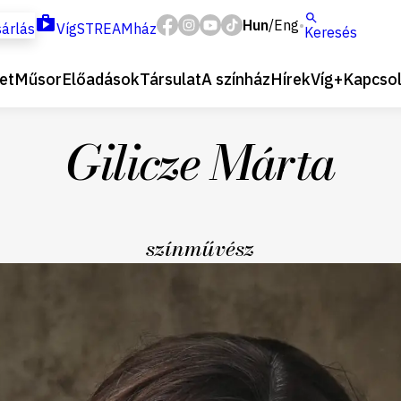
Hun
Eng
/
árlás
VígSTREAMház
Keresés
et
Műsor
Előadások
Társulat
A színház
Hírek
Víg+
Kapcsol
Gilicze Márta
színművész