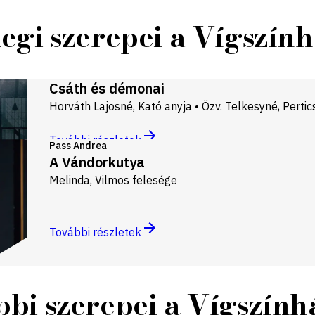
legi szerepei a Vígszín
Csáth és démonai
Horváth Lajosné, Kató anyja • Özv. Telkesyné, Pertic
További részletek
Pass Andrea
A Vándorkutya
Melinda, Vilmos felesége
További részletek
bi szerepei a Vígszín