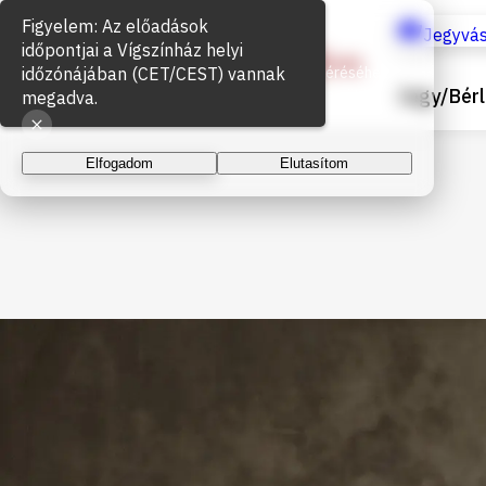
Sütik használata
Jegyvás
Az oldal működéséhez és a látogatottság méréséhez
Jegy/Bérl
sütiket használunk. A folytatással elfogadja a sütik
használatát.
Elfogadom
Elutasítom