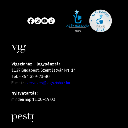
Site
Közösségi
of
média
the
oldalak
year
Helyszínek
2025
Vígszínház – jegypénztár
1137 Budapest, Szent István krt. 14.
Tel: +36 1 329-23-40
E-mail:
szervezes@vigszinhaz.hu
Nyitvatartás:
minden nap 11.00–19.00