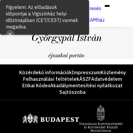
Hun
Eng
/
Figyelem: Az előadások
Keresés
időpontjai a Vígszínház helyi
Jegyvásárlás
VígSTREAMház
időzónájában (CET/CEST) vannak
megadva.
Györgypál István
éjszakai portás
Lábléc
Közérdekű információk
Impresszum
Közlemény
Felhasználási feltételek
ÁSZF
Adatvédelem
Etikai Kódex
Akadálymentesítési nyilatkozat
Sajtószoba
Támogatók