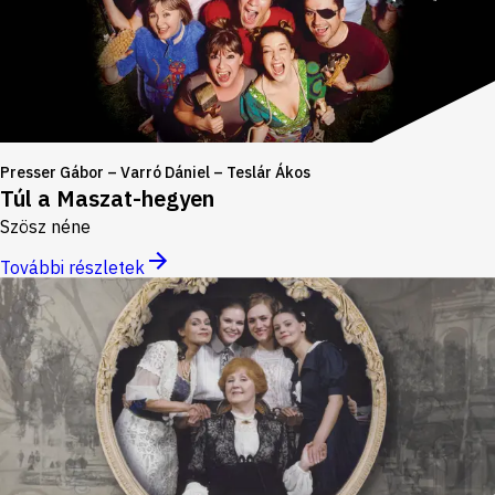
Presser Gábor – Varró Dániel – Teslár Ákos
Túl a Maszat-hegyen
Szösz néne
További részletek