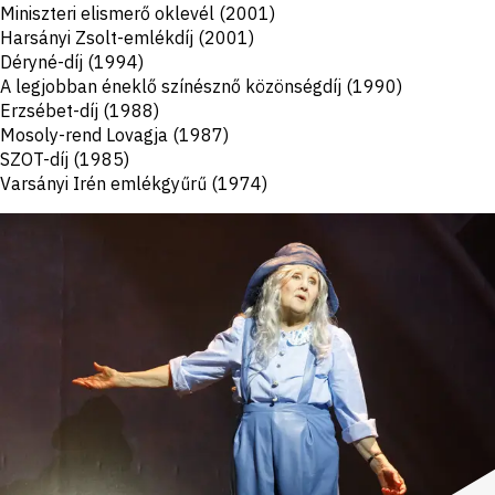
Miniszteri elismerő oklevél (2001)
Harsányi Zsolt-emlékdíj (2001)
Déryné-díj (1994)
A legjobban éneklő színésznő közönségdíj (1990)
Erzsébet-díj (1988)
Mosoly-rend Lovagja (1987)
SZOT-díj (1985)
Varsányi Irén emlékgyűrű (1974)