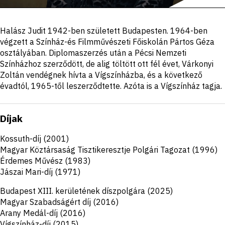
Portré,
Halász Judit 1942-ben született Budapesten. 1964-ben
leírás
végzett a Színház-és Filmművészeti Főiskolán Pártos Géza
osztályában. Diplomaszerzés után a Pécsi Nemzeti
Színházhoz szerződött, de alig töltött ott fél évet, Várkonyi
Zoltán vendégnek hívta a Vígszínházba, és a következő
évadtól, 1965-től leszerződtette. Azóta is a Vígszínház tagja.
Díjak
Kossuth-díj (2001)
Magyar Köztársaság Tisztikeresztje Polgári Tagozat (1996)
Érdemes Művész (1983)
Jászai Mari-díj (1971)
Budapest XIII. kerületének díszpolgára (2025)
Magyar Szabadságért díj (2016)
Arany Medál-díj (2016)
Vígszínház-díj (2015)