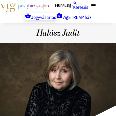
Hun
Eng
/
Keresés
Jegyvásárlás
VígSTREAMház
Halász Judit