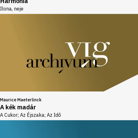
Harmónia
Ilona, neje
Maurice Maeterlinck
A kék madár
A Cukor; Az Éjszaka; Az Idő