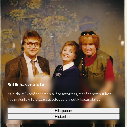
Sütik használata
Az oldal működéséhez és a látogatottság méréséhez sütiket
használunk. A folytatással elfogadja a sütik használatát.
Elfogadom
Elutasítom