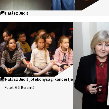
Halász Judit
Videók
és
galériák
Halász Judit jótékonysági koncertje
Fotók: Gál Bereniké