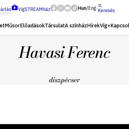
Hun
Eng
/
árlás
VígSTREAMház
Keresés
et
Műsor
Előadások
Társulat
A színház
Hírek
Víg+
Kapcsol
Havasi Ferenc
diszpécser