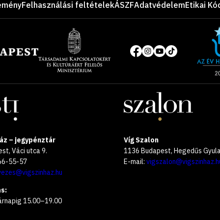
emény
Felhasználási feltételek
ÁSZF
Adatvédelem
Etikai Kó
Site
of
Közösségi
the
média
year
oldalak
2025
áz – jegypénztár
Víg Szalon
t, Váci utca 9.
1136 Budapest, Hegedűs Gyula 
266-55-57
E-mail:
vigszalon@vigszinhaz.h
vezes@vigszinhaz.hu
s:
árnapig 15.00–19.00