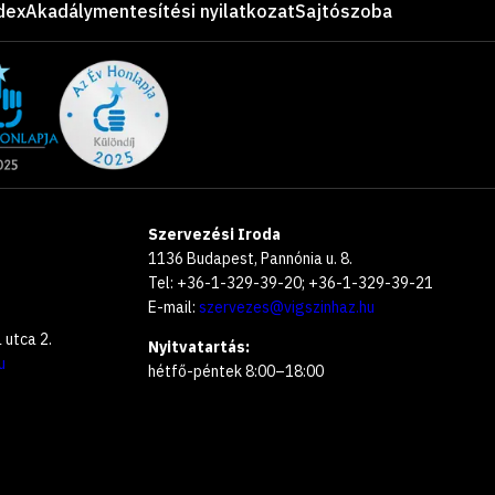
dex
Akadálymentesítési nyilatkozat
Sajtószoba
Szervezési Iroda
1136 Budapest, Pannónia u. 8.
Tel: +36-1-329-39-20; +36-1-329-39-21
E-mail:
szervezes@vigszinhaz.hu
utca 2.
Nyitvatartás:
u
hétfő-péntek 8:00–18:00