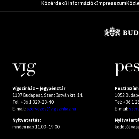
Közérdekű információk
Impresszum
Közl
Támogatók
Helyszínek
Vígszínház – jegypénztár
Pesti Szính
1137 Budapest, Szent István krt. 14.
1052 Budapes
Tel: +36 1 329-23-40
Tel: +36 1 
E-mail:
szervezes@vigszinhaz.hu
E-mail:
szer
Nyitvatartás:
Nyitvatartá
minden nap 11.00–19.00
keddtől vas