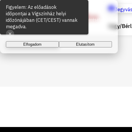
Figyelem: Az előadások
Sütik használata
Jegyvás
időpontjai a Vígszínház helyi
időzónájában (CET/CEST) vannak
Az oldal működéséhez és a látogatottság méréséhez
Jegy/Bérl
sütiket használunk. A folytatással elfogadja a sütik
megadva.
használatát.
Elfogadom
Elutasítom
Lábléc