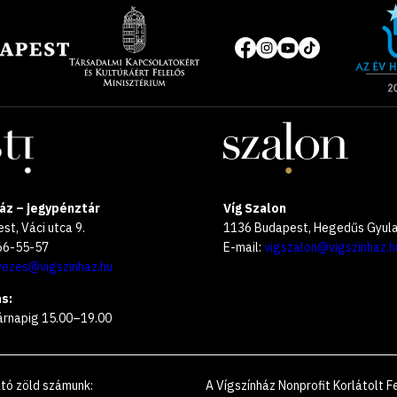
Site
of
Közösségi
the
média
year
oldalak
2025
áz – jegypénztár
Víg Szalon
t, Váci utca 9.
1136 Budapest, Hegedűs Gyula 
266-55-57
E-mail:
vigszalon@vigszinhaz.h
vezes@vigszinhaz.hu
s:
árnapig 15.00–19.00
ató zöld számunk
:
A Vígszínház Nonprofit Korlátolt