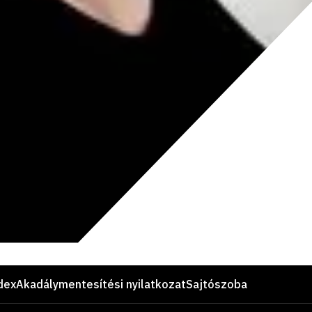
dex
Akadálymentesítési nyilatkozat
Sajtószoba