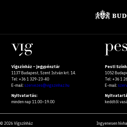
Támogatók
Helyszínek
Vígszínház – jegypénztár
Pesti Szính
1137 Budapest, Szent István krt. 14.
1052 Budapes
Tel: +36 1 329-23-40
Tel: +36 1 
E-mail:
szervezes@vigszinhaz.hu
E-mail:
szer
Nyitvatartás:
Nyitvatartá
minden nap 11.00–19.00
keddtől vas
©
2026
Vígszínház
Ingyenesen hívh