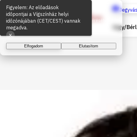
Figyelem: Az előadások
Sütik használata
Jegyvás
időpontjai a Vígszínház helyi
időzónájában (CET/CEST) vannak
Az oldal működéséhez és a látogatottság méréséhez
Jegy/Bérl
sütiket használunk. A folytatással elfogadja a sütik
megadva.
használatát.
Elfogadom
Elutasítom