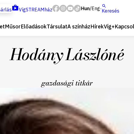
Hun
Eng
/
árlás
VígSTREAMház
Keresés
et
Műsor
Előadások
Társulat
A színház
Hírek
Víg+
Kapcsol
Hodány Lászlóné
gazdasági titkár