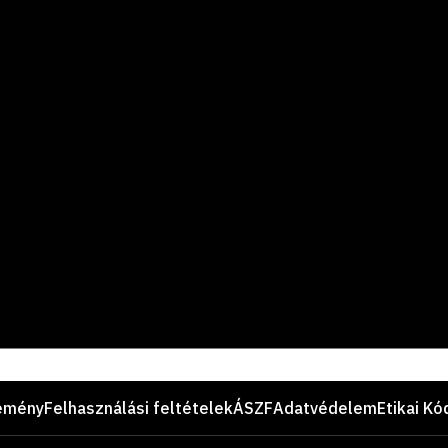
emény
Felhasználási feltételek
ÁSZF
Adatvédelem
Etikai Kó