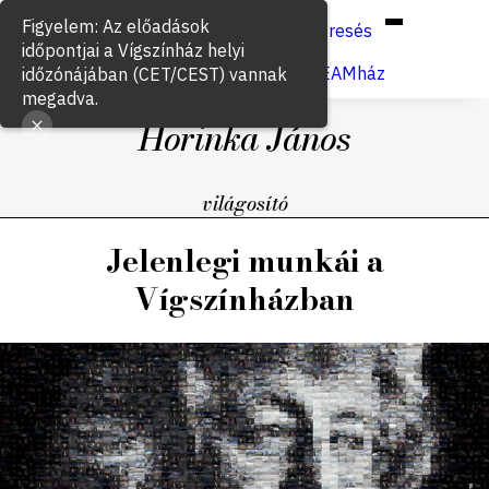
Hun
Eng
/
Figyelem: Az előadások
Keresés
időpontjai a Vígszínház helyi
Jegyvásárlás
VígSTREAMház
időzónájában (CET/CEST) vannak
megadva.
Horinka János
világosító
Jelenlegi munkái a
Vígszínházban