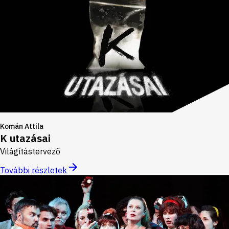
Komán Attila
K utazásai
Világítástervező
További részletek