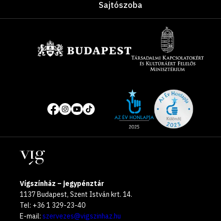
Sajtószoba
Támogatók
Site
Közösségi
of
média
the
oldalak
year
Helyszínek
2025
Vígszínház – jegypénztár
1137 Budapest, Szent István krt. 14.
Tel: +36 1 329-23-40
E-mail:
szervezes@vigszinhaz.hu