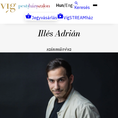
Hun
Eng
/
Keresés
Jegyvásárlás
VígSTREAMház
Illés Adrián
színművész