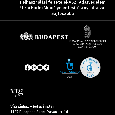
Felhasználási feltételek
ÁSZF
Adatvédelem
Etikai Kódex
Akadálymentesítési nyilatkozat
Sajtószoba
Támogatók
Site
Közösségi
of
média
the
oldalak
year
Helyszínek
2025
Vígszínház – jegypénztár
1137 Budapest, Szent István krt. 14.