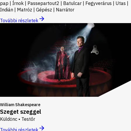
pap | Írnok | Passepartout2 | Batulcar | Fegyverárus | Utas |
Indián | Matróz | Gépész | Narrátor
További részletek
William Shakespeare
Szeget szeggel
Küldönc • Testőr
További részletek