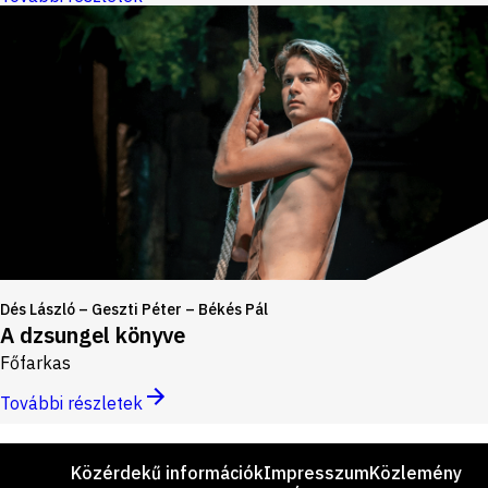
Dés László – Geszti Péter – Békés Pál
A dzsungel könyve
Főfarkas
További részletek
Lábléc
Közérdekű információk
Impresszum
Közlemény