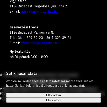
Víg Szalon
1136 Budapest, Hegedűs Gyula utca 2.
E-mail:
vigszalon@vigszinhaz.hu
Szervezési Iroda
1136 Budapest, Pannónia u. 8.
Tel: +36-1-329-39-20; +36-1-329-39-21
E-mail:
szervezes@vigszinhaz.hu
Nyitvatartás:
hétfő-péntek 8:00–18:00
Sütik használata
©
2026
Vígszínház
Ingyenesen hívható zöld számunk
:
+36 80 204 443
Az oldal működéséhez és a látogatottság méréséhez sütiket
használunk. A folytatással elfogadja a sütik használatát.
A Vígszínház Nonprofit Korlátolt Felelősségű Társaság Budapest
Főváros Önkormányzata és a Társadalmi Kapcsolatokért és Kultúráért
Elfogadom
Felelős Minisztérium által közösen működtetett színház.
Elutasítom