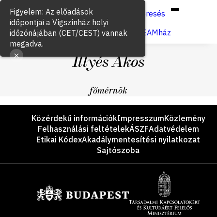
Hun
Eng
/
Figyelem: Az előadások
Keresés
időpontjai a Vígszínház helyi
Jegyvásárlás
VígSTREAMház
időzónájában (CET/CEST) vannak
megadva.
Illyés Ákos
főmérnök
Lábléc
Közérdekű információk
Impresszum
Közlemény
Felhasználási feltételek
ÁSZF
Adatvédelem
Etikai Kódex
Akadálymentesítési nyilatkozat
Sajtószoba
Támogatók