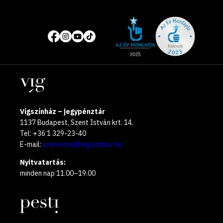
Site
Közösségi
of
média
the
oldalak
year
Helyszínek
2025
Vígszínház – jegypénztár
1137 Budapest, Szent István krt. 14.
Tel: +36 1 329-23-40
E-mail:
szervezes@vigszinhaz.hu
Nyitvatartás:
minden nap 11.00–19.00