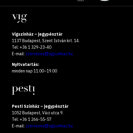
oldalak
year
Helyszínek
2025
Vígszínház – jegypénztár
1137 Budapest, Szent István krt. 14.
Tel: +36 1 329-23-40
E-mail:
szervezes@vigszinhaz.hu
Nyitvatartás:
minden nap 11.00–19.00
Pesti Színház – jegypénztár
1052 Budapest, Váci utca 9.
Tel: +36 1 266-55-57
E-mail:
szervezes@vigszinhaz.hu