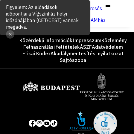
Hun
Eng
/
Figyelem: Az előadások
Keresés
időpontjai a Vígszínház helyi
Jegyvásárlás
VígSTREAMház
időzónájában (CET/CEST) vannak
megadva.
Lábléc
Közérdekű információk
Impresszum
Közlemény
Felhasználási feltételek
ÁSZF
Adatvédelem
Etikai Kódex
Akadálymentesítési nyilatkozat
Sajtószoba
Támogatók
Site
Közösségi
of
média
the