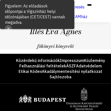
Hun
Eng
/
Figyelem: Az előadások
Keresés
időpontjai a Vígszínház helyi
Jegyvásárlás
VígSTREAMház
időzónájában (CET/CEST) vannak
megadva.
Illés Éva Ágnes
főkönyvi könyvelő
Lábléc
Közérdekű információk
Impresszum
Közlemény
Felhasználási feltételek
ÁSZF
Adatvédelem
Etikai Kódex
Akadálymentesítési nyilatkozat
Sajtószoba
Támogatók