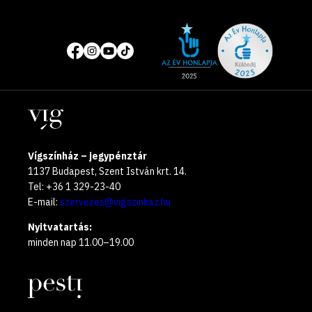
Site
Közösségi
of
média
the
oldalak
year
Helyszínek
2025
Vígszínház – jegypénztár
1137 Budapest, Szent István krt. 14.
Tel: +36 1 329-23-40
E-mail:
szervezes@vigszinhaz.hu
Nyitvatartás:
minden nap 11.00–19.00