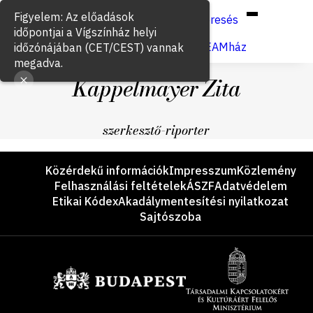
Hun
Eng
/
Figyelem: Az előadások
Keresés
időpontjai a Vígszínház helyi
Jegyvásárlás
VígSTREAMház
időzónájában (CET/CEST) vannak
megadva.
Kappelmayer Zita
szerkesztő-riporter
Lábléc
Közérdekű információk
Impresszum
Közlemény
Felhasználási feltételek
ÁSZF
Adatvédelem
Etikai Kódex
Akadálymentesítési nyilatkozat
Sajtószoba
Támogatók