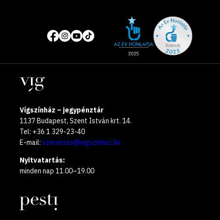
Site
Közösségi
of
média
the
oldalak
year
Helyszínek
2025
Vígszínház – jegypénztár
1137 Budapest, Szent István krt. 14.
Tel: +36 1 329-23-40
E-mail:
szervezes@vigszinhaz.hu
Nyitvatartás:
minden nap 11.00–19.00