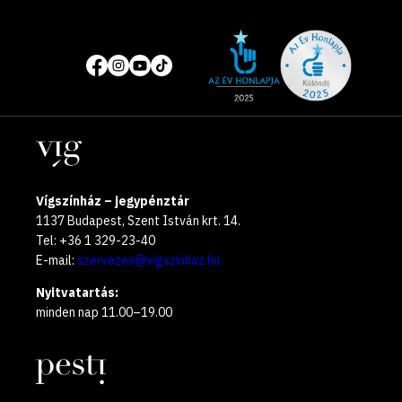
Site
Közösségi
of
média
the
oldalak
year
Helyszínek
2025
Vígszínház – jegypénztár
1137 Budapest, Szent István krt. 14.
Tel: +36 1 329-23-40
E-mail:
szervezes@vigszinhaz.hu
Nyitvatartás:
minden nap 11.00–19.00