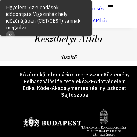
Hun
Eng
/
Figyelem: Az előadások
Keresés
időpontjai a Vígszínház helyi
Jegyvásárlás
VígSTREAMház
időzónájában (CET/CEST) vannak
megadva.
Keszthelyi Attila
díszítő
Lábléc
Közérdekű információk
Impresszum
Közlemény
Felhasználási feltételek
ÁSZF
Adatvédelem
Etikai Kódex
Akadálymentesítési nyilatkozat
Sajtószoba
Támogatók