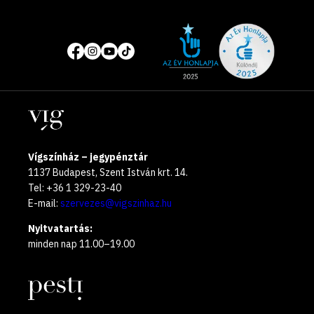
Site
Közösségi
of
média
the
oldalak
year
Helyszínek
2025
Vígszínház – jegypénztár
1137 Budapest, Szent István krt. 14.
Tel: +36 1 329-23-40
E-mail:
szervezes@vigszinhaz.hu
Nyitvatartás:
minden nap 11.00–19.00