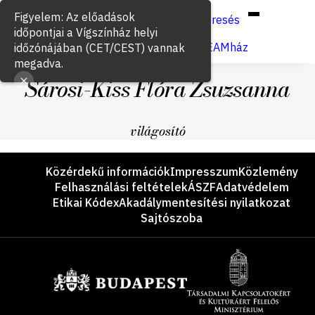
Hun
Eng
/
Figyelem: Az előadások
Keresés
időpontjai a Vígszínház helyi
Jegyvásárlás
VígSTREAMház
időzónájában (CET/CEST) vannak
megadva.
Sárosi-Kiss Flóra Zsuzsanna
világosító
Lábléc
Közérdekű információk
Impresszum
Közlemény
Felhasználási feltételek
ÁSZF
Adatvédelem
Etikai Kódex
Akadálymentesítési nyilatkozat
Sajtószoba
Támogatók