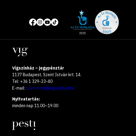
Site
Közösségi
of
média
the
oldalak
year
Helyszínek
2025
Vígszínház – jegypénztár
1137 Budapest, Szent István krt. 14.
Tel: +36 1 329-23-40
E-mail:
szervezes@vigszinhaz.hu
Nyitvatartás:
minden nap 11.00–19.00