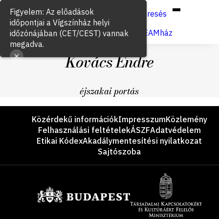
Hun
Eng
/
Figyelem: Az előadások
Keresés
időpontjai a Vígszínház helyi
Jegyvásárlás
VígSTREAMház
időzónájában (CET/CEST) vannak
megadva.
Kovács Endre
éjszakai portás
Lábléc
Közérdekű információk
Impresszum
Közlemény
Felhasználási feltételek
ÁSZF
Adatvédelem
Etikai Kódex
Akadálymentesítési nyilatkozat
Sajtószoba
Támogatók