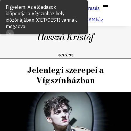
Hun
Eng
/
Figyelem: Az előadások
Keresés
időpontjai a Vígszínház helyi
Jegyvásárlás
VígSTREAMház
időzónájában (CET/CEST) vannak
megadva.
Hosszú Kristóf
zenész
Jelenlegi szerepei a
Vígszínházban