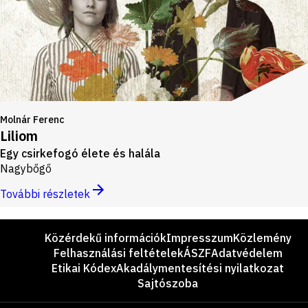
Molnár Ferenc
Liliom
Egy csirkefogó élete és halála
Nagybőgő
További részletek
Lábléc
Közérdekű információk
Impresszum
Közlemény
Felhasználási feltételek
ÁSZF
Adatvédelem
Etikai Kódex
Akadálymentesítési nyilatkozat
Sajtószoba