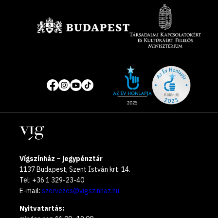
Támogatók
Site
Közösségi
of
média
the
oldalak
year
Helyszínek
2025
Vígszínház – jegypénztár
1137 Budapest, Szent István krt. 14.
Tel: +36 1 329-23-40
E-mail:
szervezes@vigszinhaz.hu
Nyitvatartás: