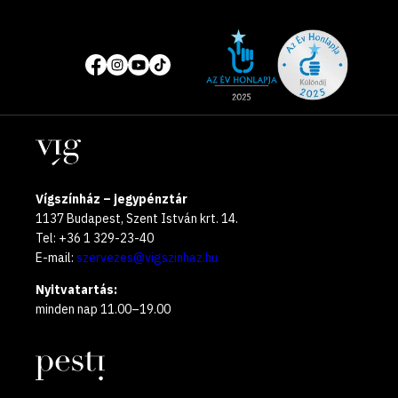
Site
Közösségi
of
média
the
oldalak
year
Helyszínek
2025
Vígszínház – jegypénztár
1137 Budapest, Szent István krt. 14.
Tel: +36 1 329-23-40
E-mail:
szervezes@vigszinhaz.hu
Nyitvatartás:
minden nap 11.00–19.00