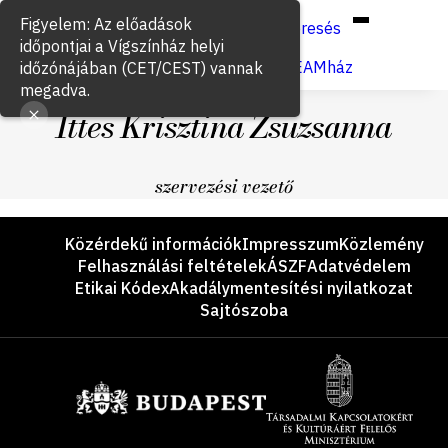
Hun
Eng
/
Figyelem: Az előadások
Keresés
időpontjai a Vígszínház helyi
Jegyvásárlás
VígSTREAMház
időzónájában (CET/CEST) vannak
megadva.
Ittes Krisztina Zsuzsanna
szervezési vezető
Lábléc
Közérdekű információk
Impresszum
Közlemény
Felhasználási feltételek
ÁSZF
Adatvédelem
Etikai Kódex
Akadálymentesítési nyilatkozat
Sajtószoba
Támogatók