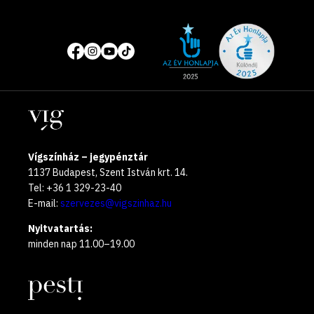
Site
Közösségi
of
média
the
oldalak
year
Helyszínek
2025
Vígszínház – jegypénztár
1137 Budapest, Szent István krt. 14.
Tel: +36 1 329-23-40
E-mail:
szervezes@vigszinhaz.hu
Nyitvatartás:
minden nap 11.00–19.00