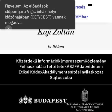
Hun
Eng
/
Figyelem: Az előadások
Keresés
időpontjai a Vígszínház helyi
Jegyvásárlás
VígSTREAMház
időzónájában (CET/CEST) vannak
megadva.
Kuji Zoltán
kellékes
Lábléc
Közérdekű információk
Impresszum
Közlemény
Felhasználási feltételek
ÁSZF
Adatvédelem
Etikai Kódex
Akadálymentesítési nyilatkozat
Sajtószoba
Támogatók