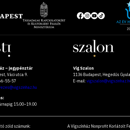
Site
of
Közösségi
the
média
year
oldalak
2025
áz – jegypénztár
Víg Szalon
t, Váci utca 9.
1136 Budapest, Hegedűs Gyula 
266-55-57
E-mail:
vigszalon@vigszinhaz.h
vezes@vigszinhaz.hu
s:
árnapig 15.00–19.00
ató zöld számunk
:
A Vígszínház Nonprofit Korlátolt