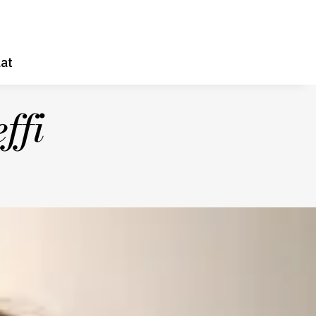
at
ffi