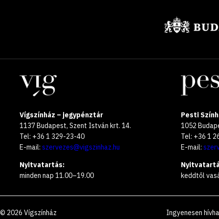
Támogatók
Helyszínek
Vígszínház – jegypénztár
Pesti Szính
1137 Budapest, Szent István krt. 14.
1052 Budapes
Tel: +36 1 329-23-40
Tel: +36 1 
E-mail:
szervezes@vigszinhaz.hu
E-mail:
szer
Nyitvatartás:
Nyitvatartá
minden nap 11.00–19.00
keddtől vas
©
2026
Vígszínház
Ingyenesen hívh