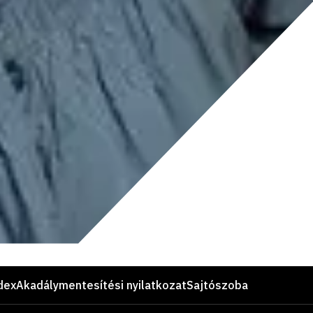
dex
Akadálymentesítési nyilatkozat
Sajtószoba