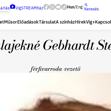
Hun
Eng
/
árlás
VígSTREAMház
Keresés
et
Műsor
Előadások
Társulat
A színház
Hírek
Víg+
Kapcsol
lajekné Gebhardt Ste
férfivarroda-vezető