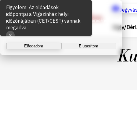
Sütik használata
Jegyvás
Az oldal működéséhez és a látogatottság méréséhez
Jegy/Bérl
sütiket használunk. A folytatással elfogadja a sütik
használatát.
Ku
Elfogadom
Elutasítom