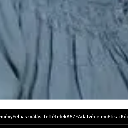
emény
Felhasználási feltételek
ÁSZF
Adatvédelem
Etikai Kó