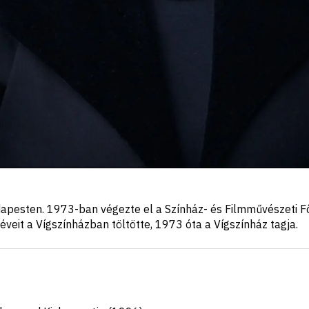
apesten. 1973-ban végezte el a Színház- és Filmművészeti F
éveit a Vígszínházban töltötte, 1973 óta a Vígszínház tagja.