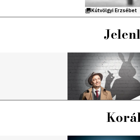
Kútvölgyi Erzsébet
Jelen
Koráb