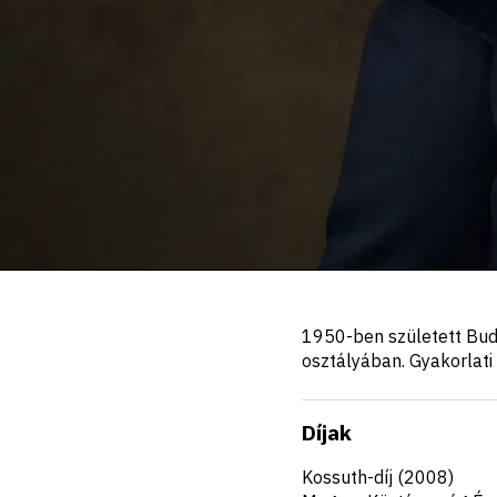
Portré,
1950-ben született Bud
leírás
osztályában. Gyakorlati 
Díjak
Kossuth-díj (2008)