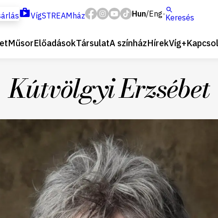
Hun
Eng
/
árlás
VígSTREAMház
Keresés
et
Műsor
Előadások
Társulat
A színház
Hírek
Víg+
Kapcsol
Kútvölgyi Erzsébet