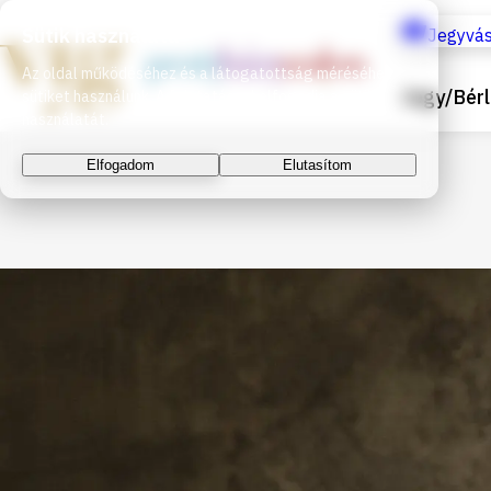
Sütik használata
Jegyvás
Az oldal működéséhez és a látogatottság méréséhez
Jegy/Bérl
sütiket használunk. A folytatással elfogadja a sütik
használatát.
Elfogadom
Elutasítom