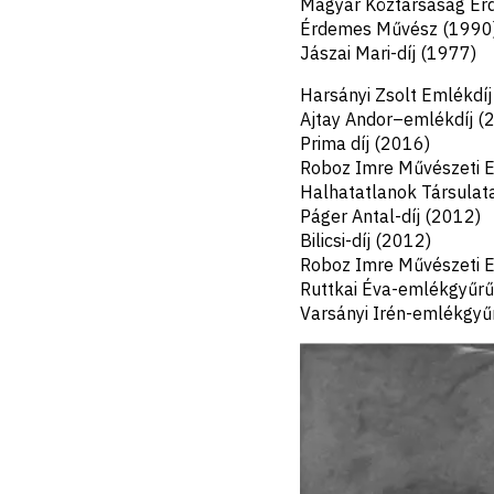
Magyar Köztársaság Érd
Érdemes Művész (1990
Jászai Mari-díj (1977)
Harsányi Zsolt Emlékdíj
Ajtay Andor–emlékdíj (
Prima díj (2016)
Roboz Imre Művészeti E
Halhatatlanok Társulat
Páger Antal-díj (2012)
Bilicsi-díj (2012)
Roboz Imre Művészeti E
Ruttkai Éva-emlékgyűrű
Varsányi Irén-emlékgyű