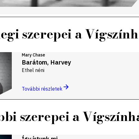
legi szerepei a Vígszín
Mary Chase
Barátom, Harvey
Ethel néni
További részletek
bi szerepei a Vígszín
Így írtunk mi