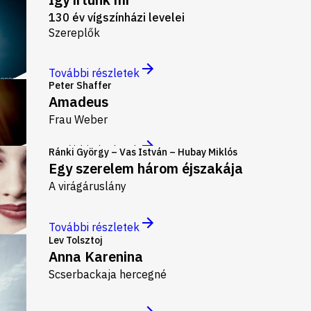
130 év vígszínházi levelei
Szereplők
További részletek
Peter Shaffer
Amadeus
Frau Weber
További részletek
Ránki György – Vas István – Hubay Miklós
Egy szerelem három éjszakája
A virágáruslány
További részletek
Lev Tolsztoj
Anna Karenina
Scserbackaja hercegné