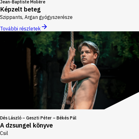
Jean-Baptiste Molière
Képzelt beteg
Szippants, Argan gyógyszerésze
További részletek
Dés László – Geszti Péter – Békés Pál
A dzsungel könyve
Csil