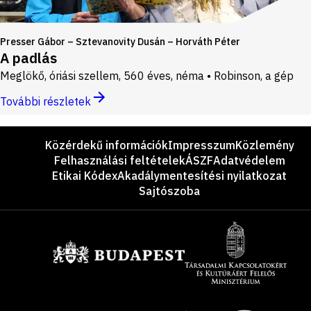
Presser Gábor – Sztevanovity Dusán – Horváth Péter
A padlás
Meglökő, óriási szellem, 560 éves, néma • Robinson, a gép
További részletek
Lábléc
Közérdekű információk
Impresszum
Közlemény
Felhasználási feltételek
ÁSZF
Adatvédelem
Etikai Kódex
Akadálymentesítési nyilatkozat
Sajtószoba
Támogatók
Site