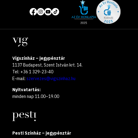
Közösségi
of
média
the
oldalak
year
Helyszínek
2025
Vígszínház – jegypénztár
1137 Budapest, Szent István krt. 14.
Tel: +36 1 329-23-40
E-mail:
szervezes@vigszinhaz.hu
Nyitvatartás:
minden nap 11.00–19.00
Pesti Színház – jegypénztár