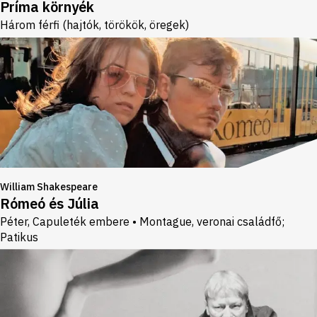
Príma környék
Három férfi (hajtók, törökök, öregek)
William Shakespeare
Rómeó és Júlia
Péter, Capuleték embere • Montague, veronai családfő;
Patikus