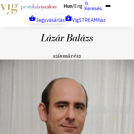
Hun
Eng
/
Keresés
Jegyvásárlás
VígSTREAMház
Lázár Balázs
színművész