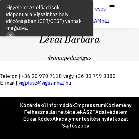
Hun
Eng
/
Figyelem: Az előadások
Keresés
időpontjai a Vígszínház helyi
Jegyvásárlás
VígSTREAMház
időzónájában (CET/CEST) vannak
megadva.
Lévai Barbara
drámapedagógus
Egyéb
Telefon | +36 20 970 7118 vagy +36 30 799 3880
információk
E-mail |
vigplusz@vigszinhaz.hu
Lábléc
Közérdekű információk
Impresszum
Közlemény
Felhasználási feltételek
ÁSZF
Adatvédelem
Etikai Kódex
Akadálymentesítési nyilatkozat
Sajtószoba