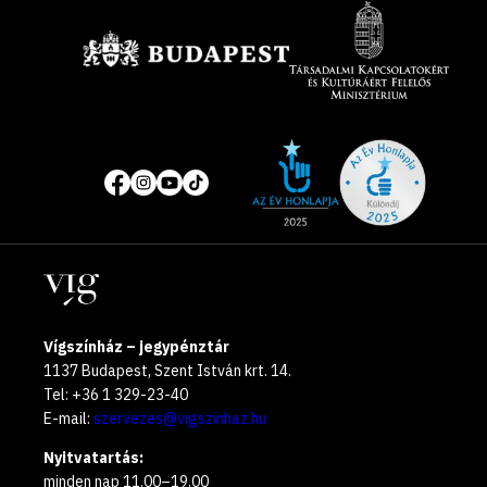
Támogatók
Site
Közösségi
of
média
the
oldalak
year
Helyszínek
2025
Vígszínház – jegypénztár
1137 Budapest, Szent István krt. 14.
Tel: +36 1 329-23-40
E-mail:
szervezes@vigszinhaz.hu
Nyitvatartás:
minden nap 11.00–19.00