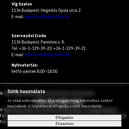
Víg Szalon
1136 Budapest, Hegedűs Gyula utca 2.
E-mail:
vigszalon@vigszinhaz.hu
Szervezési Iroda
1136 Budapest, Pannónia u. 8.
Tel: +36-1-329-39-20; +36-1-329-39-21
E-mail:
szervezes@vigszinhaz.hu
Nyitvatartás:
hétfő-péntek 8:00–18:00
Sütik használata
©
2026
Vígszínház
Ingyenesen hívható zöld számunk
:
+36 80 204 443
Az oldal működéséhez és a látogatottság méréséhez sütiket
használunk. A folytatással elfogadja a sütik használatát.
A Vígszínház Nonprofit Korlátolt Felelősségű Társaság Budapest
Főváros Önkormányzata és a Társadalmi Kapcsolatokért és Kultúráért
Elfogadom
Felelős Minisztérium által közösen működtetett színház.
Elutasítom