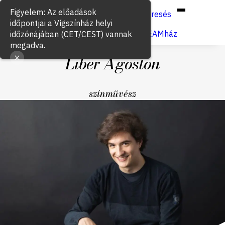
Hun
Eng
/
Keresés
Jegyvásárlás
VígSTREAMház
Liber Ágoston
színművész