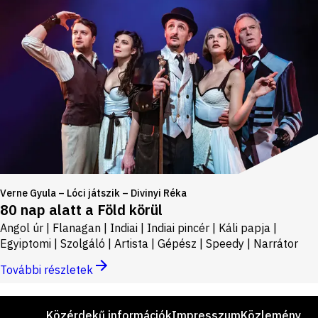
Verne Gyula – Lóci játszik – Divinyi Réka
80 nap alatt a Föld körül
Angol úr | Flanagan | Indiai | Indiai pincér | Káli papja |
Egyiptomi | Szolgáló | Artista | Gépész | Speedy | Narrátor
További részletek
Lábléc
Közérdekű információk
Impresszum
Közlemény