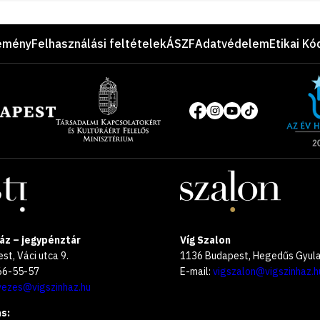
emény
Felhasználási feltételek
ÁSZF
Adatvédelem
Etikai Kó
Site
of
Közösségi
the
média
year
oldalak
2025
áz – jegypénztár
Víg Szalon
t, Váci utca 9.
1136 Budapest, Hegedűs Gyula 
266-55-57
E-mail:
vigszalon@vigszinhaz.h
vezes@vigszinhaz.hu
s: