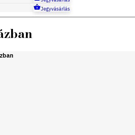
Jegyvásárlás
házban
ázban