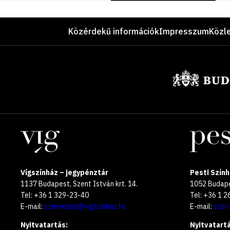
Lábléc
Közérdekű információk
Impresszum
Közl
Támogatók
Helyszínek
Vígszínház – jegypénztár
Pesti Szính
1137 Budapest, Szent István krt. 14.
1052 Budapes
Tel: +36 1 329-23-40
Tel: +36 1 
E-mail:
szervezes@vigszinhaz.hu
E-mail:
szer
Nyitvatartás:
Nyitvatartá