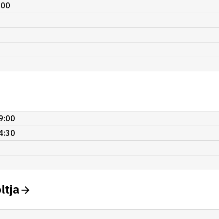
:00
9:00
4:30
ltja