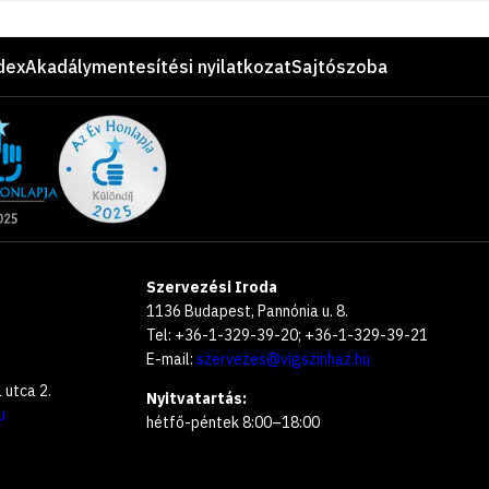
dex
Akadálymentesítési nyilatkozat
Sajtószoba
Szervezési Iroda
1136 Budapest, Pannónia u. 8.
Tel: +36-1-329-39-20; +36-1-329-39-21
E-mail:
szervezes@vigszinhaz.hu
utca 2.
Nyitvatartás:
u
hétfő-péntek 8:00–18:00