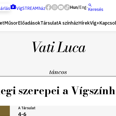
Hun
Eng
/
árlás
VígSTREAMház
Keresés
et
Műsor
Előadások
Társulat
A színház
Hírek
Víg+
Kapcsol
Vati Luca
táncos
legi szerepei a Vígszín
A Társulat
4-6