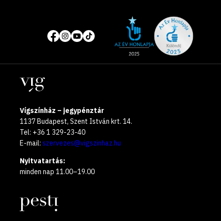
Site
Közösségi
of
média
the
oldalak
year
Helyszínek
2025
Vígszínház – jegypénztár
1137 Budapest, Szent István krt. 14.
Tel: +36 1 329-23-40
E-mail:
szervezes@vigszinhaz.hu
Nyitvatartás:
minden nap 11.00–19.00