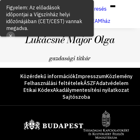
Hun
Eng
/
Figyelem: Az előadások
Keresés
időpontjai a Vígszínház helyi
Jegyvásárlás
VígSTREAMház
időzónájában (CET/CEST) vannak
megadva.
Lukácsné Major Olga
gazdasági titkár
Lábléc
Közérdekű információk
Impresszum
Közlemény
Felhasználási feltételek
ÁSZF
Adatvédelem
Etikai Kódex
Akadálymentesítési nyilatkozat
Sajtószoba
Támogatók