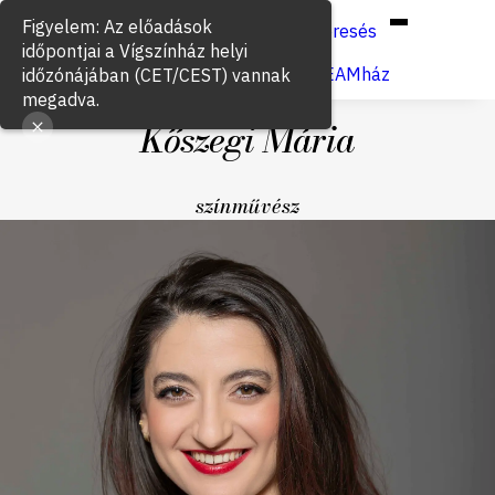
Hun
Eng
/
Figyelem: Az előadások
Keresés
időpontjai a Vígszínház helyi
Jegyvásárlás
VígSTREAMház
időzónájában (CET/CEST) vannak
megadva.
Kőszegi Mária
színművész