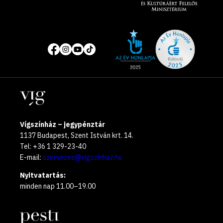
Site
Közösségi
of
média
the
oldalak
year
Helyszínek
2025
Vígszínház – jegypénztár
1137 Budapest, Szent István krt. 14.
Tel: +36 1 329-23-40
E-mail:
szervezes@vigszinhaz.hu
Nyitvatartás:
minden nap 11.00–19.00