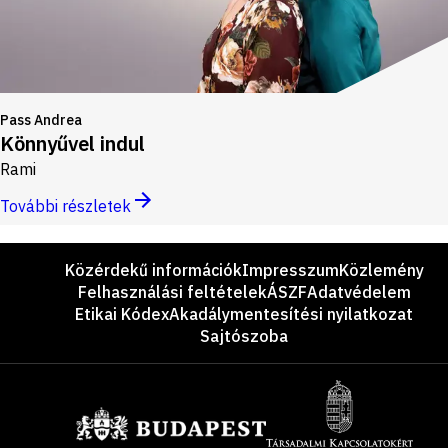
Pass Andrea
Könnyűvel indul
Rami
További részletek
Lábléc
Közérdekű információk
Impresszum
Közlemény
Felhasználási feltételek
ÁSZF
Adatvédelem
Etikai Kódex
Akadálymentesítési nyilatkozat
Sajtószoba
Támogatók