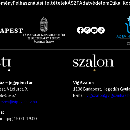
emény
Felhasználási feltételek
ÁSZF
Adatvédelem
Etikai Kó
Site
of
Közösségi
the
média
year
oldalak
2025
áz – jegypénztár
Víg Szalon
t, Váci utca 9.
1136 Budapest, Hegedűs Gyula 
266-55-57
E-mail:
vigszalon@vigszinhaz.h
vezes@vigszinhaz.hu
s:
árnapig 15.00–19.00