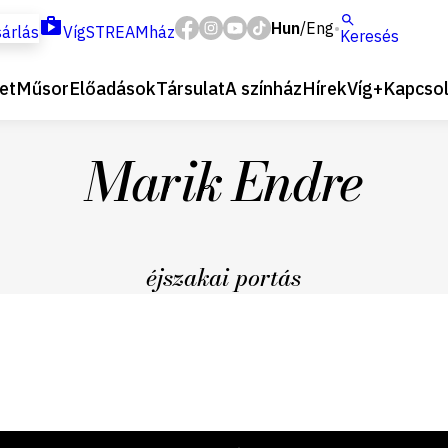
Hun
Eng
/
árlás
VígSTREAMház
Keresés
et
Műsor
Előadások
Társulat
A színház
Hírek
Víg+
Kapcsol
Marik Endre
éjszakai portás