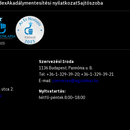
dex
Akadálymentesítési nyilatkozat
Sajtószoba
Szervezési Iroda
1136 Budapest, Pannónia u. 8.
Tel: +36-1-329-39-20; +36-1-329-39-21
E-mail:
szervezes@vigszinhaz.hu
utca 2.
Nyitvatartás:
u
hétfő-péntek 8:00–18:00