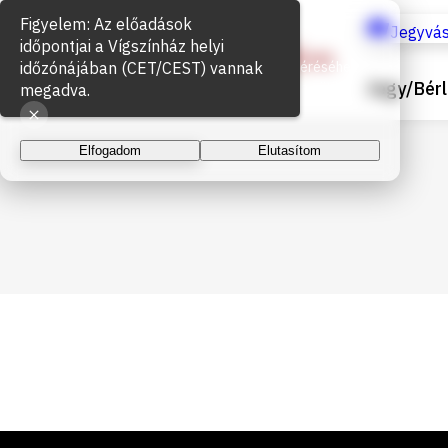
Figyelem: Az előadások
Sütik használata
Jegyvás
időpontjai a Vígszínház helyi
időzónájában (CET/CEST) vannak
Az oldal működéséhez és a látogatottság méréséhez
Jegy/Bérl
sütiket használunk. A folytatással elfogadja a sütik
megadva.
használatát.
Elfogadom
Elutasítom
Lábléc