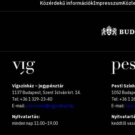
Közérdekű információk
Impresszum
Közl
Támogatók
Helyszínek
Vígszínház – jegypénztár
Pesti Szính
1137 Budapest, Szent István krt. 14.
1052 Budapes
Tel: +36 1 329-23-40
Tel: +36 1 
E-mail:
szervezes@vigszinhaz.hu
E-mail:
szer
Nyitvatartás:
Nyitvatartá
minden nap 11.00–19.00
keddtől vas