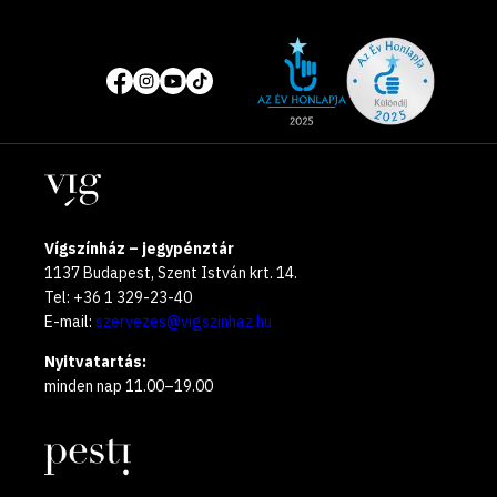
Site
Közösségi
of
média
the
oldalak
year
Helyszínek
2025
Vígszínház – jegypénztár
1137 Budapest, Szent István krt. 14.
Tel: +36 1 329-23-40
E-mail:
szervezes@vigszinhaz.hu
Nyitvatartás:
minden nap 11.00–19.00