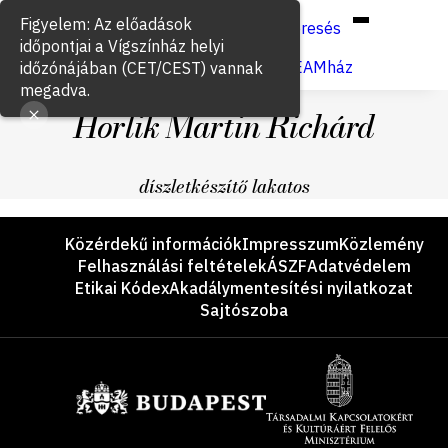
Hun
Eng
/
Figyelem: Az előadások
Keresés
időpontjai a Vígszínház helyi
Jegyvásárlás
VígSTREAMház
időzónájában (CET/CEST) vannak
megadva.
Horlik Martin Richárd
díszletkészítő lakatos
Lábléc
Közérdekű információk
Impresszum
Közlemény
Felhasználási feltételek
ÁSZF
Adatvédelem
Etikai Kódex
Akadálymentesítési nyilatkozat
Sajtószoba
Támogatók