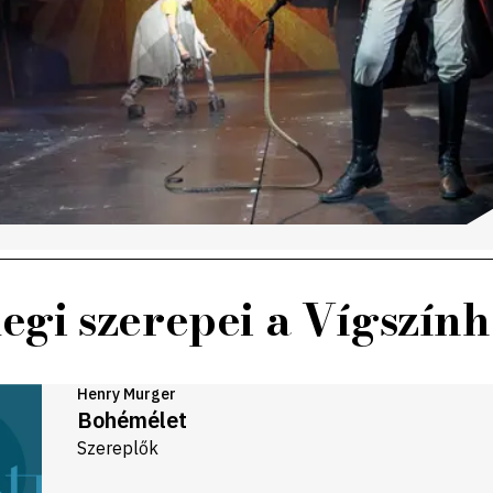
legi szerepei a Vígszín
Henry Murger
Bohémélet
Szereplők