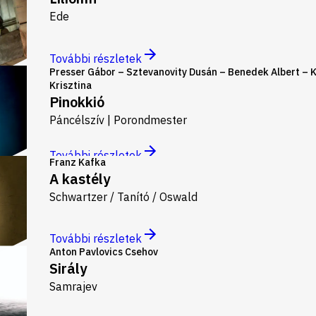
Ede
További részletek
Presser Gábor – Sztevanovity Dusán – Benedek Albert – 
Krisztina
Pinokkió
Páncélszív | Porondmester
További részletek
Franz Kafka
A kastély
Schwartzer / Tanító / Oswald
További részletek
Anton Pavlovics Csehov
Sirály
Samrajev