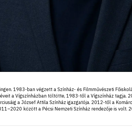
ngen. 1983-ban végzett a Színház- és Filmművészeti Főiskolá
éveit a Vígszínházban töltötte, 1983-től a Vígszínház tagja. 
iusáig a József Attila Színház igazgatója. 2012-től a Komár
011–2020 között a Pécsi Nemzeti Színház rendezője is volt. 