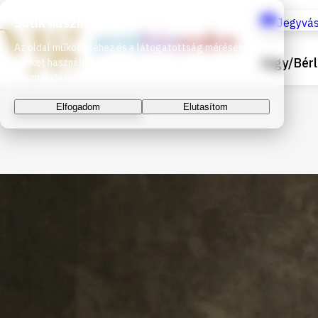
Sütik használata
Jegyvás
Az oldal működéséhez és a látogatottság méréséhez
Jegy/Bérl
sütiket használunk. A folytatással elfogadja a sütik
használatát.
Elfogadom
Elutasítom