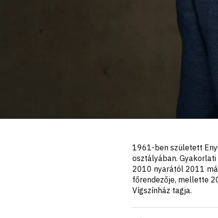
Portré,
1961-ben született Enyi
leírás
osztályában. Gyakorlati 
2010 nyarától 2011 márc
főrendezője, mellette 2
Vígszínház tagja.