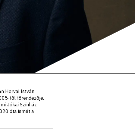
n Horvai István
2005-től főrendezője,
omi Jókai Színház
2020 óta ismét a