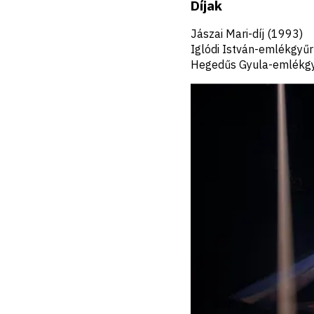
Díjak
Jászai Mari-díj (1993)
Iglódi István-emlékgyű
Hegedűs Gyula-emlékgy