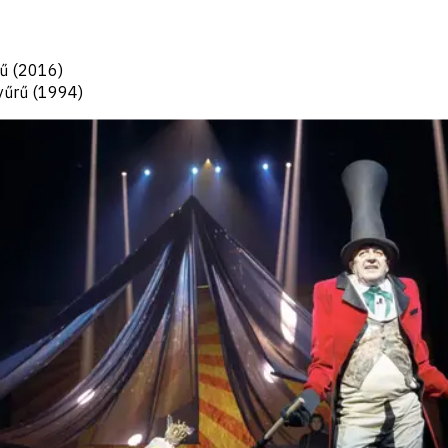
rű (2016)
űrű (1994)