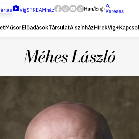
Hun
Eng
/
árlás
VígSTREAMház
Keresés
et
Műsor
Előadások
Társulat
A színház
Hírek
Víg+
Kapcsol
Méhes László