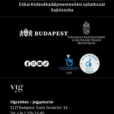
Etikai Kódex
Akadálymentesítési nyilatkozat
Sajtószoba
Támogatók
Site
Közösségi
of
média
the
oldalak
year
Helyszínek
2025
Vígszínház – jegypénztár
1137 Budapest, Szent István krt. 14.
Tel: +36 1 329-23-40