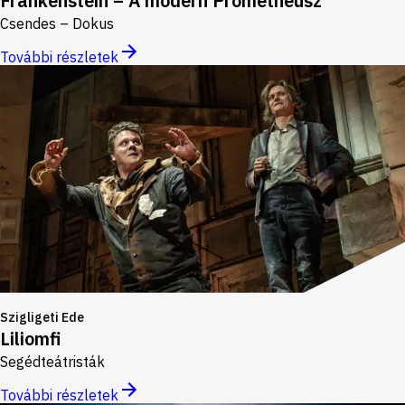
Frankenstein – A modern Prométheusz
Csendes – Dokus
További részletek
Szigligeti Ede
Liliomfi
Segédteátristák
További részletek