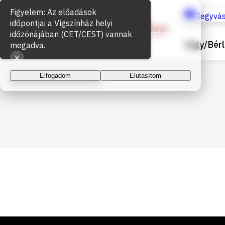
Figyelem: Az előadások
Sütik használata
Jegyvás
időpontjai a Vígszínház helyi
időzónájában (CET/CEST) vannak
Az oldal működéséhez és a látogatottság méréséhez
Jegy/Bérl
sütiket használunk. A folytatással elfogadja a sütik
megadva.
használatát.
Elfogadom
Elutasítom
Lábléc