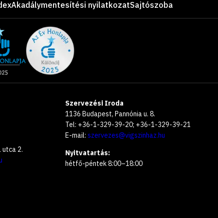
dex
Akadálymentesítési nyilatkozat
Sajtószoba
Szervezési Iroda
1136 Budapest, Pannónia u. 8.
Tel: +36-1-329-39-20; +36-1-329-39-21
E-mail:
szervezes@vigszinhaz.hu
utca 2.
Nyitvatartás:
u
hétfő-péntek 8:00–18:00