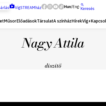
Hun
Eng
/
árlás
VígSTREAMház
Keresés
et
Műsor
Előadások
Társulat
A színház
Hírek
Víg+
Kapcsol
Nagy Attila
díszítő