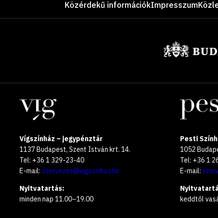
Közérdekű információk
Impresszum
Közl
Támogatók
Helyszínek
Vígszínház – jegypénztár
Pesti Szính
1137 Budapest, Szent István krt. 14.
1052 Budapes
Tel: +36 1 329-23-40
Tel: +36 1 
E-mail:
szervezes@vigszinhaz.hu
E-mail:
szer
Nyitvatartás:
Nyitvatartá
minden nap 11.00–19.00
keddtől vas