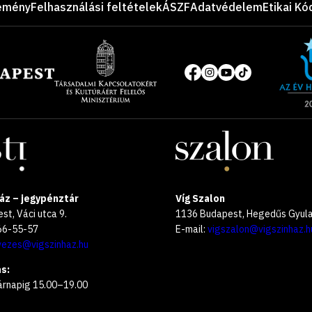
emény
Felhasználási feltételek
ÁSZF
Adatvédelem
Etikai Kó
Site
of
Közösségi
the
média
year
oldalak
2025
áz – jegypénztár
Víg Szalon
t, Váci utca 9.
1136 Budapest, Hegedűs Gyula 
266-55-57
E-mail:
vigszalon@vigszinhaz.h
vezes@vigszinhaz.hu
s:
árnapig 15.00–19.00