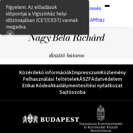
Hun
Eng
/
Figyelem: Az előadások
Keresés
időpontjai a Vígszínház helyi
Jegyvásárlás
VígSTREAMház
időzónájában (CET/CEST) vannak
megadva.
Nagy Béla Richárd
díszítő-bútoros
Lábléc
Közérdekű információk
Impresszum
Közlemény
Felhasználási feltételek
ÁSZF
Adatvédelem
Etikai Kódex
Akadálymentesítési nyilatkozat
Sajtószoba
Támogatók