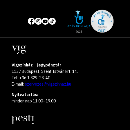
Site
Közösségi
of
média
the
oldalak
year
Helyszínek
2025
Vígszínház – jegypénztár
1137 Budapest, Szent István krt. 14.
Tel: +36 1 329-23-40
E-mail:
szervezes@vigszinhaz.hu
Nyitvatartás:
minden nap 11.00–19.00