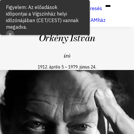
Hun
Eng
/
Figyelem: Az előadások
Keresés
időpontjai a Vígszínház helyi
Jegyvásárlás
VígSTREAMház
időzónájában (CET/CEST) vannak
megadva.
Örkény István
író
1912. április 5
–
1979. június 24.