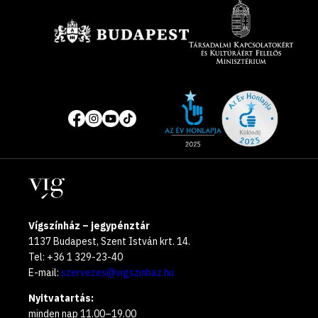
Site
Közösségi
of
média
the
oldalak
year
Helyszínek
2025
Vígszínház – jegypénztár
1137 Budapest, Szent István krt. 14.
Tel: +36 1 329-23-40
E-mail:
szervezes@vigszinhaz.hu
Nyitvatartás:
minden nap 11.00–19.00