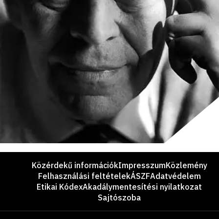
Lábléc
Közérdekű információk
Impresszum
Közlemény
Felhasználási feltételek
ÁSZF
Adatvédelem
Etikai Kódex
Akadálymentesítési nyilatkozat
Sajtószoba
Támogatók