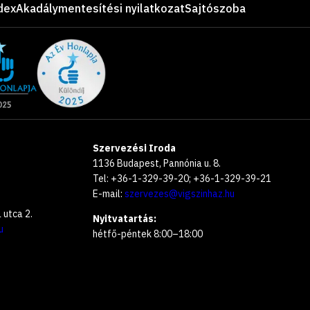
dex
Akadálymentesítési nyilatkozat
Sajtószoba
Szervezési Iroda
1136 Budapest, Pannónia u. 8.
Tel: +36-1-329-39-20; +36-1-329-39-21
E-mail:
szervezes@vigszinhaz.hu
utca 2.
Nyitvatartás:
u
hétfő-péntek 8:00–18:00