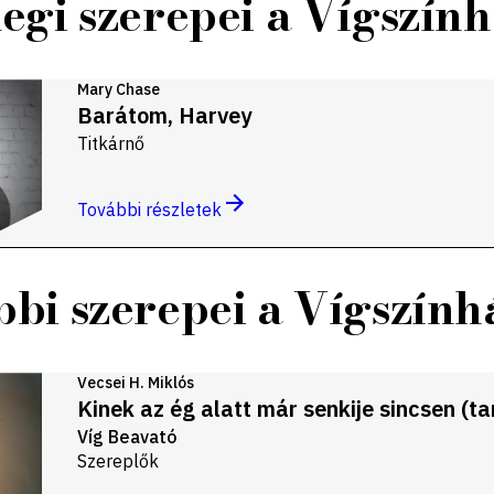
legi szerepei a Vígszín
Mary Chase
Barátom, Harvey
Titkárnő
További részletek
bi szerepei a Vígszín
Vecsei H. Miklós
Kinek az ég alatt már senkije sincsen (ta
Víg Beavató
Szereplők