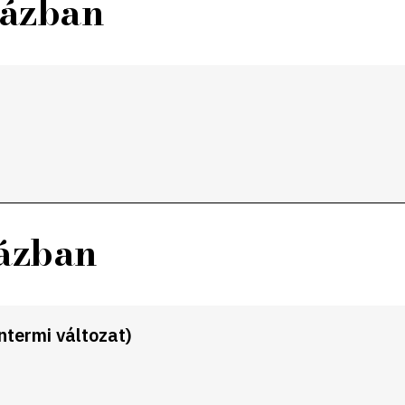
házban
házban
ntermi változat)