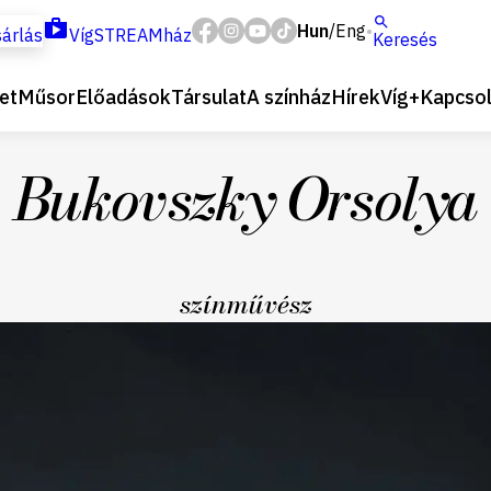
Hun
Eng
/
árlás
VígSTREAMház
Keresés
et
Műsor
Előadások
Társulat
A színház
Hírek
Víg+
Kapcsol
Bukovszky Orsolya
színművész