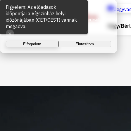
Figyelem: Az előadások
Sütik használata
Jegyvás
időpontjai a Vígszínház helyi
időzónájában (CET/CEST) vannak
Az oldal működéséhez és a látogatottság méréséhez
Jegy/Bérl
sütiket használunk. A folytatással elfogadja a sütik
megadva.
használatát.
Elfogadom
Elutasítom