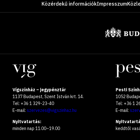
Lábléc
Közérdekű információk
Impresszum
Közl
Támogatók
Helyszínek
Vígszínház – jegypénztár
Pesti Szính
1137 Budapest, Szent István krt. 14.
1052 Budapes
Tel: +36 1 329-23-40
Tel: +36 1 
E-mail:
szervezes@vigszinhaz.hu
E-mail:
szer
Nyitvatartás:
Nyitvatartá
minden nap 11.00–19.00
keddtől vas