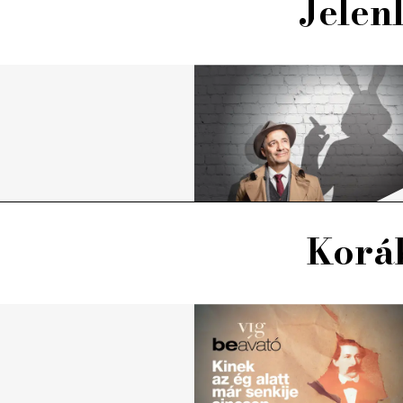
Jelen
Koráb