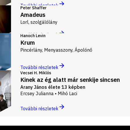
További részletek
Peter Shaffer
Amadeus
Lorl, szolgálólány
További részletek
Hanoch Levin
Krum
Pincérlány, Menyasszony, Ápolónő
További részletek
Vecsei H. Miklós
Kinek az ég alatt már senkije sincsen
Arany János élete 13 képben
Ercsey Julianna • Mihó Laci
További részletek