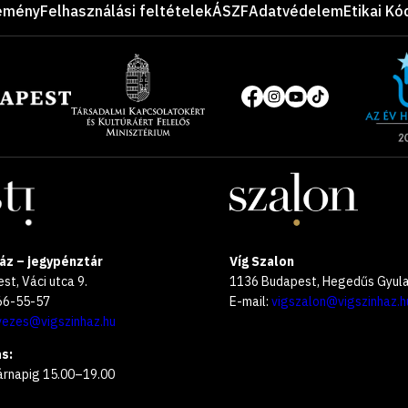
emény
Felhasználási feltételek
ÁSZF
Adatvédelem
Etikai Kó
Site
of
Közösségi
the
média
year
oldalak
2025
áz – jegypénztár
Víg Szalon
t, Váci utca 9.
1136 Budapest, Hegedűs Gyula 
266-55-57
E-mail:
vigszalon@vigszinhaz.h
vezes@vigszinhaz.hu
s:
árnapig 15.00–19.00