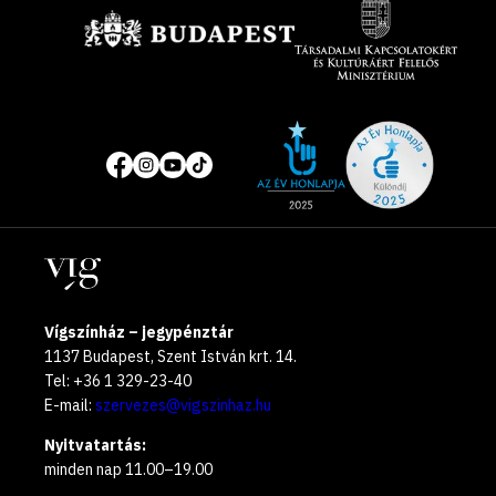
Site
Közösségi
of
média
the
oldalak
year
Helyszínek
2025
Vígszínház – jegypénztár
1137 Budapest, Szent István krt. 14.
Tel: +36 1 329-23-40
E-mail:
szervezes@vigszinhaz.hu
Nyitvatartás:
minden nap 11.00–19.00