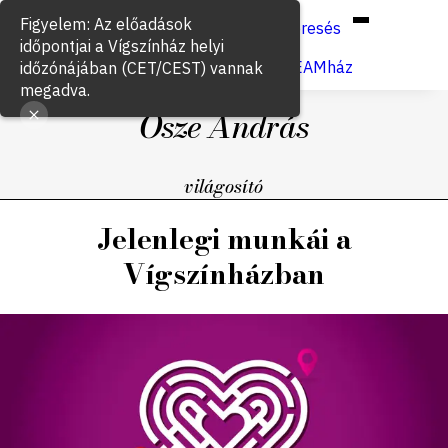
Hun
Eng
/
Figyelem: Az előadások
Keresés
időpontjai a Vígszínház helyi
Jegyvásárlás
VígSTREAMház
időzónájában (CET/CEST) vannak
megadva.
Ősze András
világosító
Jelenlegi munkái a
Vígszínházban