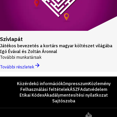
Szívlapát
Játékos bevezetés a kortárs magyar költészet világába
Igó Évával és Zoltán Áronnal
További munkatársak
További részletek
Lábléc
Közérdekű információk
Impresszum
Közlemény
Felhasználási feltételek
ÁSZF
Adatvédelem
Etikai Kódex
Akadálymentesítési nyilatkozat
Sajtószoba
Támogatók