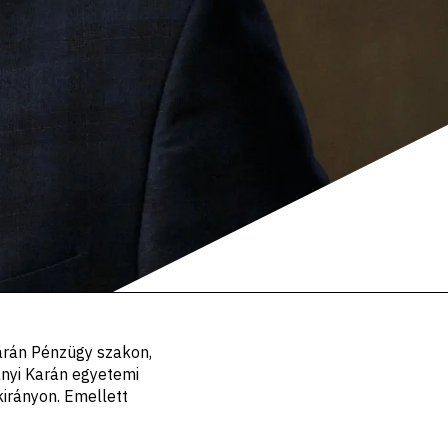
arán Pénzügy szakon,
nyi Karán egyetemi
kirányon. Emellett