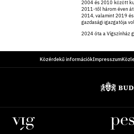
2004 és 2010 között kul
2011-től három éven át 
2014, valamint 2019 és 
gazdasági igazgatója vol
2024 óta a Vígszínház g
Lábléc
Közérdekű információk
Impresszum
Közl
Támogatók
Helyszínek