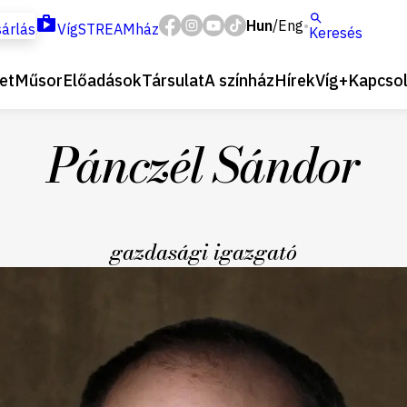
Hun
Eng
/
árlás
VígSTREAMház
Keresés
et
Műsor
Előadások
Társulat
A színház
Hírek
Víg+
Kapcsol
Pánczél Sándor
gazdasági igazgató