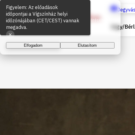
Figyelem: Az előadások
Sütik használata
Jegyvás
időpontjai a Vígszínház helyi
időzónájában (CET/CEST) vannak
Az oldal működéséhez és a látogatottság méréséhez
Jegy/Bérl
sütiket használunk. A folytatással elfogadja a sütik
megadva.
használatát.
Elfogadom
Elutasítom