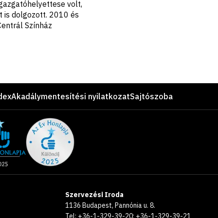
gazgatóhelyettese volt,
 is dolgozott. 2010 és
Centrál Színház
dex
Akadálymentesítési nyilatkozat
Sajtószoba
Szervezési Iroda
1136 Budapest, Pannónia u. 8.
Tel: +36-1-329-39-20; +36-1-329-39-21