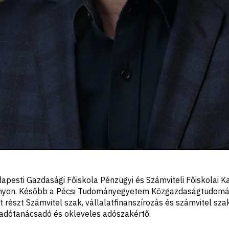
pesti Gazdasági Főiskola Pénzügyi és Számviteli Főiskolai K
rányon. Később a Pécsi Tudományegyetem Közgazdaságtudomá
 részt Számvitel szak, vállalatfinanszírozás és számvitel sza
adótanácsadó és okleveles adószakértő.