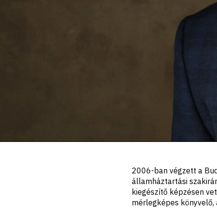
Portré,
2006-ban végzett a Buda
leírás
államháztartási szaki
kiegészítő képzésen vett
mérlegképes könyvelő, 