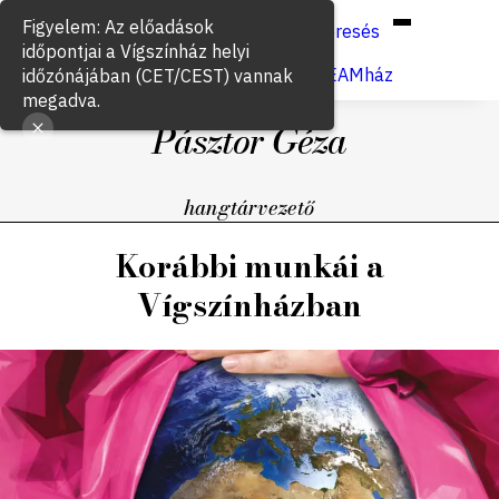
Hun
Eng
/
Figyelem: Az előadások
Keresés
időpontjai a Vígszínház helyi
Jegyvásárlás
VígSTREAMház
időzónájában (CET/CEST) vannak
megadva.
Pásztor Géza
hangtárvezető
Korábbi munkái a
Vígszínházban