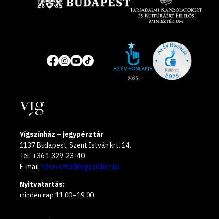
Site
Közösségi
of
média
the
oldalak
year
Helyszínek
2025
Vígszínház – jegypénztár
1137 Budapest, Szent István krt. 14.
Tel: +36 1 329-23-40
E-mail:
szervezes@vigszinhaz.hu
Nyitvatartás:
minden nap 11.00–19.00