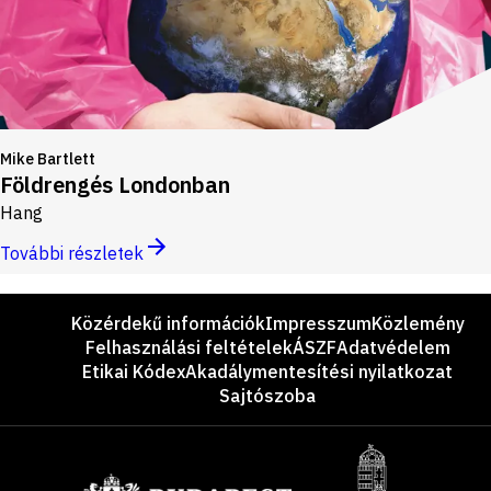
Mike Bartlett
Földrengés Londonban
Hang
További részletek
Lábléc
Közérdekű információk
Impresszum
Közlemény
Felhasználási feltételek
ÁSZF
Adatvédelem
Etikai Kódex
Akadálymentesítési nyilatkozat
Sajtószoba
Támogatók