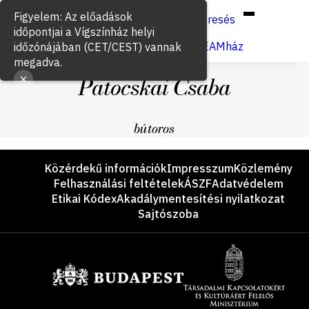
Hun
Eng
/
Figyelem: Az előadások
Keresés
időpontjai a Vígszínház helyi
Jegyvásárlás
VígSTREAMház
időzónájában (CET/CEST) vannak
megadva.
Patocskai Csaba
bútoros
Lábléc
Közérdekű információk
Impresszum
Közlemény
Felhasználási feltételek
ÁSZF
Adatvédelem
Etikai Kódex
Akadálymentesítési nyilatkozat
Sajtószoba
Támogatók