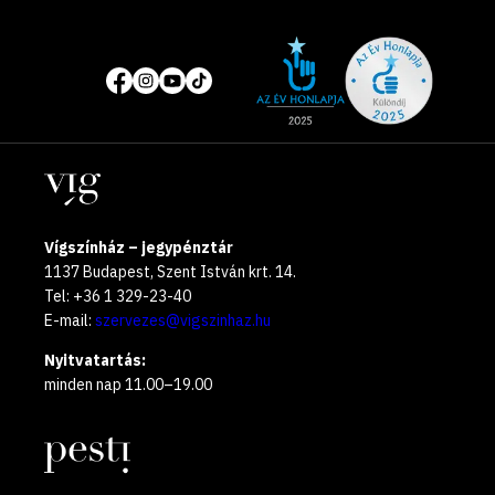
Site
Közösségi
of
média
the
oldalak
year
Helyszínek
2025
Vígszínház – jegypénztár
1137 Budapest, Szent István krt. 14.
Tel: +36 1 329-23-40
E-mail:
szervezes@vigszinhaz.hu
Nyitvatartás:
minden nap 11.00–19.00