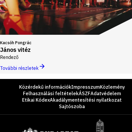
Kacsóh Pongrác
János vitéz
Rendező
További részletek
Lábléc
Közérdekű információk
Impresszum
Közlemény
Felhasználási feltételek
ÁSZF
Adatvédelem
Etikai Kódex
Akadálymentesítési nyilatkozat
Sajtószoba
Támogatók