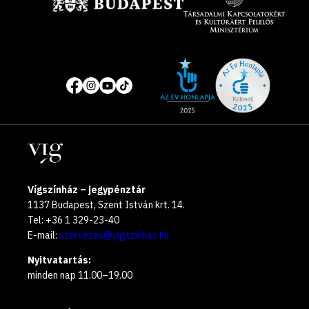
Site
Közösségi
of
média
the
oldalak
year
Helyszínek
2025
Vígszínház – jegypénztár
1137 Budapest, Szent István krt. 14.
Tel: +36 1 329-23-40
E-mail:
szervezes@vigszinhaz.hu
Nyitvatartás:
minden nap 11.00–19.00