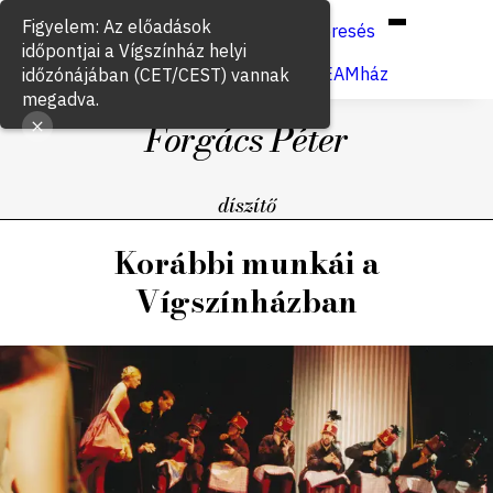
Hun
Eng
/
Figyelem: Az előadások
Keresés
időpontjai a Vígszínház helyi
Jegyvásárlás
VígSTREAMház
időzónájában (CET/CEST) vannak
megadva.
Forgács Péter
díszítő
Korábbi munkái a
Vígszínházban