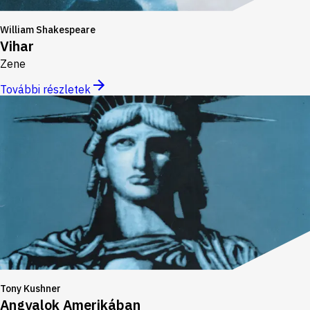
William Shakespeare
Vihar
Zene
További részletek
Tony Kushner
Angyalok Amerikában