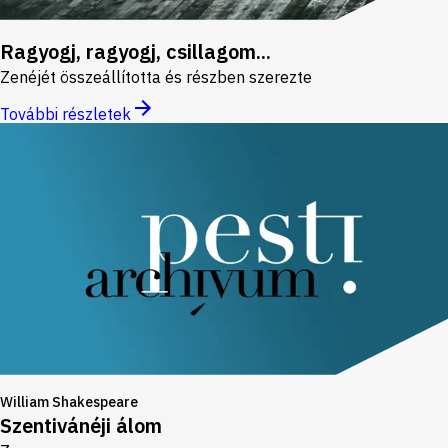
Ragyogj, ragyogj, csillagom...
Zenéjét összeállította és részben szerezte
További részletek
William Shakespeare
Szentivánéji álom