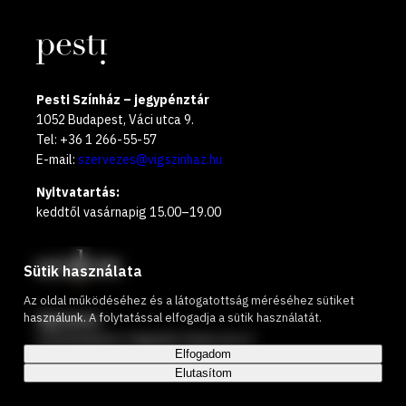
Pesti Színház – jegypénztár
1052 Budapest, Váci utca 9.
Tel: +36 1 266-55-57
E-mail:
szervezes@vigszinhaz.hu
Nyitvatartás:
keddtől vasárnapig 15.00–19.00
Sütik használata
Az oldal működéséhez és a látogatottság méréséhez sütiket
használunk. A folytatással elfogadja a sütik használatát.
Víg Szalon
1136 Budapest, Hegedűs Gyula utca 2.
Elfogadom
E-mail:
vigszalon@vigszinhaz.hu
Elutasítom