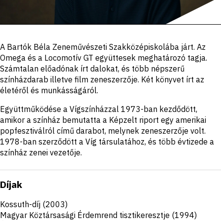
Portré,
A Bartók Béla Zeneművészeti Szakközépiskolába járt. Az
leírás
Omega és a Locomotív GT együttesek meghatározó tagja.
Számtalan előadónak írt dalokat, és több népszerű
színházdarab illetve film zeneszerzője. Két könyvet írt az
életéről és munkásságáról.
Együttműködése a Vígszínházzal 1973-ban kezdődött,
amikor a színház bemutatta a Képzelt riport egy amerikai
popfesztiválról című darabot, melynek zeneszerzője volt.
1978-ban szerződött a Víg társulatához, és több évtizede a
színház zenei vezetője.
Díjak
Kossuth-díj (2003)
Magyar Köztársasági Érdemrend tisztikeresztje (1994)