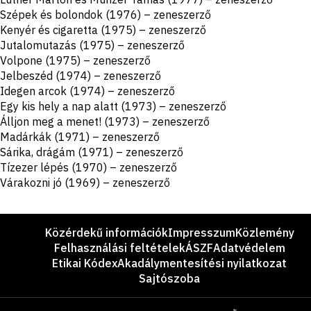
Szépek és bolondok (1976) – zeneszerző
Kenyér és cigaretta (1975) – zeneszerző
Jutalomutazás (1975) – zeneszerző
Volpone (1975) – zeneszerző
Jelbeszéd (1974) – zeneszerző
Idegen arcok (1974) – zeneszerző
Egy kis hely a nap alatt (1973) – zeneszerző
Álljon meg a menet! (1973) – zeneszerző
Madárkák (1971) – zeneszerző
Sárika, drágám (1971) – zeneszerző
Tízezer lépés (1970) – zeneszerző
Várakozni jó (1969) – zeneszerző
Lábléc
Közérdekű információk
Impresszum
Közlemény
Felhasználási feltételek
ÁSZF
Adatvédelem
Etikai Kódex
Akadálymentesítési nyilatkozat
Sajtószoba
Támogatók