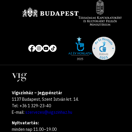
Site
Közösségi
of
média
the
oldalak
year
Helyszínek
2025
Vígszínház – jegypénztár
1137 Budapest, Szent István krt. 14.
Tel: +36 1 329-23-40
E-mail:
szervezes@vigszinhaz.hu
Nyitvatartás:
minden nap 11.00–19.00