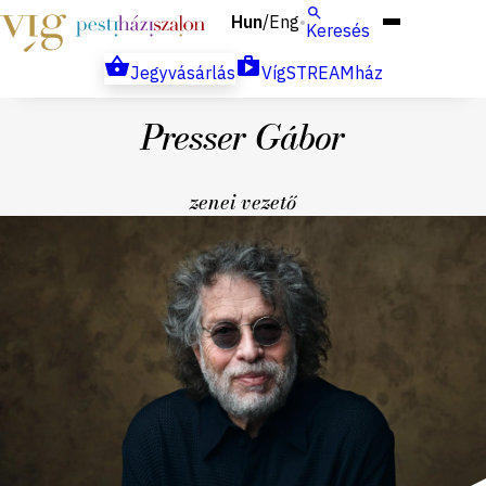
Hun
Eng
/
Keresés
Jegyvásárlás
VígSTREAMház
Presser Gábor
zenei vezető