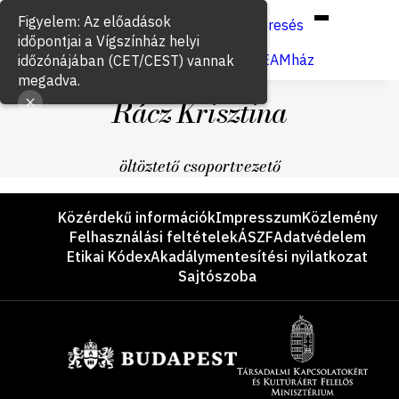
Hun
Eng
/
Figyelem: Az előadások
Keresés
időpontjai a Vígszínház helyi
Jegyvásárlás
VígSTREAMház
időzónájában (CET/CEST) vannak
megadva.
Rácz Krisztina
öltöztető csoportvezető
Lábléc
Közérdekű információk
Impresszum
Közlemény
Felhasználási feltételek
ÁSZF
Adatvédelem
Etikai Kódex
Akadálymentesítési nyilatkozat
Sajtószoba
Támogatók