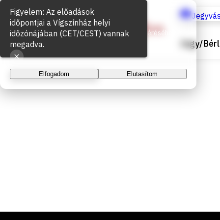
Figyelem: Az előadások
Sütik használata
Jegyvás
időpontjai a Vígszínház helyi
időzónájában (CET/CEST) vannak
Az oldal működéséhez és a látogatottság méréséhez
Jegy/Bérl
sütiket használunk. A folytatással elfogadja a sütik
megadva.
használatát.
Elfogadom
Elutasítom
Lábléc