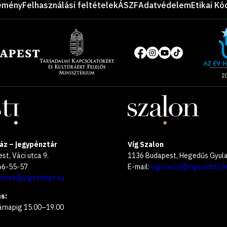
emény
Felhasználási feltételek
ÁSZF
Adatvédelem
Etikai Kó
Site
of
Közösségi
the
média
year
oldalak
2025
áz – jegypénztár
Víg Szalon
t, Váci utca 9.
1136 Budapest, Hegedűs Gyula 
266-55-57
E-mail:
vigszalon@vigszinhaz.h
vezes@vigszinhaz.hu
s:
árnapig 15.00–19.00