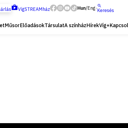
Hun
Eng
/
árlás
VígSTREAMház
Keresés
et
Műsor
Előadások
Társulat
A színház
Hírek
Víg+
Kapcsol