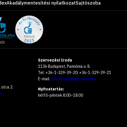
dex
Akadálymentesítési nyilatkozat
Sajtószoba
Szervezési Iroda
1136 Budapest, Pannónia u. 8.
Tel: +36-1-329-39-20; +36-1-329-39-21
E-mail:
szervezes@vigszinhaz.hu
utca 2.
Nyitvatartás:
u
hétfő-péntek 8:00–18:00