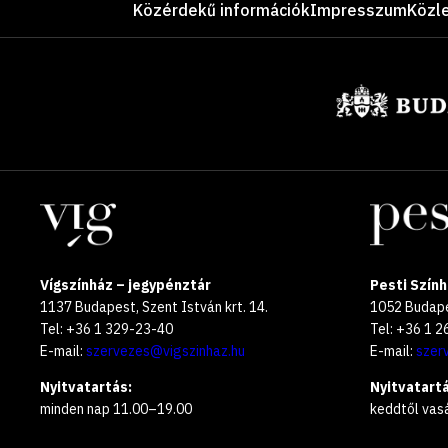
Közérdekű információk
Impresszum
Közl
Támogatók
Helyszínek
Vígszínház – jegypénztár
Pesti Szính
1137 Budapest, Szent István krt. 14.
1052 Budapes
Tel: +36 1 329-23-40
Tel: +36 1 
E-mail:
szervezes@vigszinhaz.hu
E-mail:
szer
Nyitvatartás:
Nyitvatartá
minden nap 11.00–19.00
keddtől vas