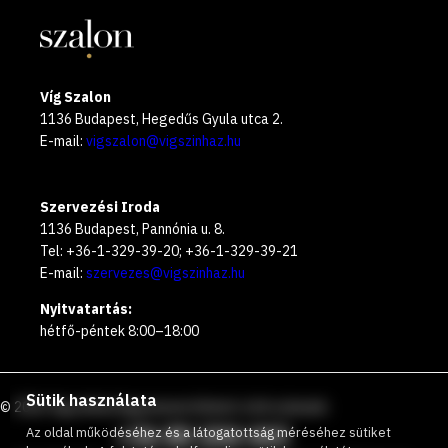
Víg Szalon
1136 Budapest, Hegedűs Gyula utca 2.
E-mail:
vigszalon@vigszinhaz.hu
Szervezési Iroda
1136 Budapest, Pannónia u. 8.
Tel: +36-1-329-39-20; +36-1-329-39-21
E-mail:
szervezes@vigszinhaz.hu
Nyitvatartás:
hétfő-péntek 8:00–18:00
Sütik használata
©
2026
Vígszínház
Ingyenesen hívható zöld számunk
:
+36 80 204 443
Az oldal működéséhez és a látogatottság méréséhez sütiket