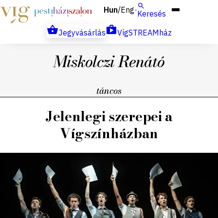
Hun
Eng
/
Keresés
Jegyvásárlás
VígSTREAMház
Miskolczi Renátó
táncos
Jelenlegi szerepei a
Vígszínházban