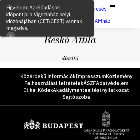
Hun
Eng
/
Figyelem: Az előadások
Keresés
időpontjai a Vígszínház helyi
Jegyvásárlás
VígSTREAMház
időzónájában (CET/CEST) vannak
megadva.
Reskó Attila
díszítő
Lábléc
Közérdekű információk
Impresszum
Közlemény
Felhasználási feltételek
ÁSZF
Adatvédelem
Etikai Kódex
Akadálymentesítési nyilatkozat
Sajtószoba
Támogatók