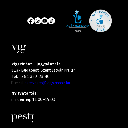
Site
Közösségi
of
média
the
oldalak
year
Helyszínek
2025
Vígszínház – jegypénztár
1137 Budapest, Szent István krt. 14.
Tel: +36 1 329-23-40
E-mail:
szervezes@vigszinhaz.hu
Nyitvatartás:
minden nap 11.00–19.00