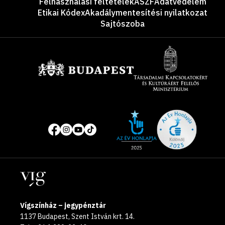
Felhasználási feltételek
ÁSZF
Adatvédelem
Etikai Kódex
Akadálymentesítési nyilatkozat
Sajtószoba
Támogatók
Site
Közösségi
of
média
the
oldalak
year
Helyszínek
2025
Vígszínház – jegypénztár
1137 Budapest, Szent István krt. 14.