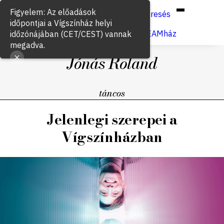
Hun
Eng
/
Keresés
Jegyvásárlás
VígSTREAMház
Jónás Roland
táncos
Jelenlegi szerepei a
Vígszínházban