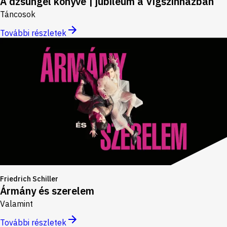
A dzsungel könyve | jubileum a Vígszínházban
Táncosok
További részletek
Friedrich Schiller
Ármány és szerelem
Valamint
További részletek