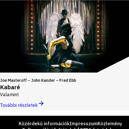
Joe Masteroff – John Kander – Fred Ebb
Kabaré
Valamint
További részletek
Lábléc
Közérdekű információk
Impresszum
Közlemény