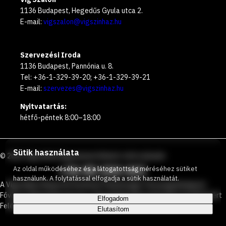
1136 Budapest, Hegedűs Gyula utca 2.
E-mail:
vigszalon@vigszinhaz.hu
Szervezési Iroda
1136 Budapest, Pannónia u. 8.
Tel: +36-1-329-39-20; +36-1-329-39-21
E-mail:
szervezes@vigszinhaz.hu
Nyitvatartás:
hétfő-péntek 8:00–18:00
Sütik használata
©
2026
Vígszínház
Ingyenesen hívható zöld számunk
:
+36 80 204 443
Az oldal működéséhez és a látogatottság méréséhez sütiket
használunk. A folytatással elfogadja a sütik használatát.
A Vígszínház Nonprofit Korlátolt Felelősségű Társaság Budapest
Főváros Önkormányzata és a Társadalmi Kapcsolatokért és Kultúráért
Elfogadom
Felelős Minisztérium által közösen működtetett színház.
Elutasítom