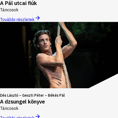
A Pál utcai fiúk
Táncosok
További részletek
Dés László – Geszti Péter – Békés Pál
A dzsungel könyve
Táncosok