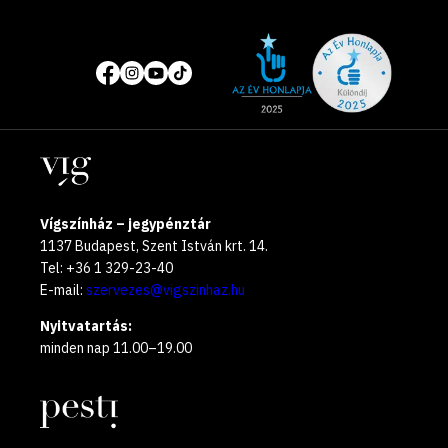
Site
Közösségi
of
média
the
oldalak
year
Helyszínek
2025
Vígszínház – jegypénztár
1137 Budapest, Szent István krt. 14.
Tel: +36 1 329-23-40
E-mail:
szervezes@vigszinhaz.hu
Nyitvatartás:
minden nap 11.00–19.00