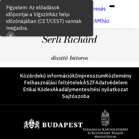
Hun
Eng
/
Figyelem: Az előadások
Keresés
időpontjai a Vígszínház helyi
Jegyvásárlás
VígSTREAMház
időzónájában (CET/CEST) vannak
megadva.
Serli Richárd
díszítő-bútoros
Lábléc
Közérdekű információk
Impresszum
Közlemény
Felhasználási feltételek
ÁSZF
Adatvédelem
Etikai Kódex
Akadálymentesítési nyilatkozat
Sajtószoba
Támogatók